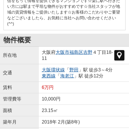
信をもって情報を提供できるマンションです☆楽に駅へ行きた
い方には駅まで平坦な物件がおすすめです☆当社スタッフが地
域の賃貸情報をご提供いたします☆お客様のこだわりやご要望
などございましたら、お気軽に当社へお問い合わせください
(^^)
物件概要
大阪府
大阪市福島区
吉野
４丁目18-
所在地
11
大阪環状線
「
野田
」駅 徒歩3～4分
交通
東西線
「
海老江
」駅 徒歩12分
賃料
6万円
管理費等
10,000円
面積
23.15㎡
築年月
2018年 2月(築8年)