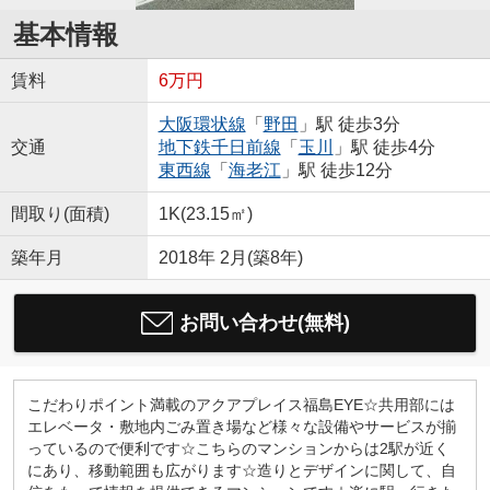
基本情報
賃料
6万円
大阪環状線
「
野田
」駅 徒歩3分
交通
地下鉄千日前線
「
玉川
」駅 徒歩4分
東西線
「
海老江
」駅 徒歩12分
間取り(面積)
1K(23.15㎡)
築年月
2018年 2月(築8年)
お問い合わせ(無料)
こだわりポイント満載のアクアプレイス福島EYE☆共用部には
エレベータ・敷地内ごみ置き場など様々な設備やサービスが揃
っているので便利です☆こちらのマンションからは2駅が近く
にあり、移動範囲も広がります☆造りとデザインに関して、自