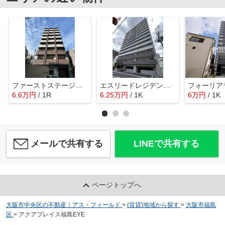
ファーストステージ福島パークサイド
エスリードレジデンス大阪福島
6.6
万
円
/ 1R
6.25
万
円
/ 1K
6
万
円
/ 1K
メールで共有する
LINEで共有する
ページトップへ
大阪市中央区の不動産｜アス・フィールド
>
(賃貸)地域から探す
>
大阪市福島
区
>
アクアプレイス福島EYE