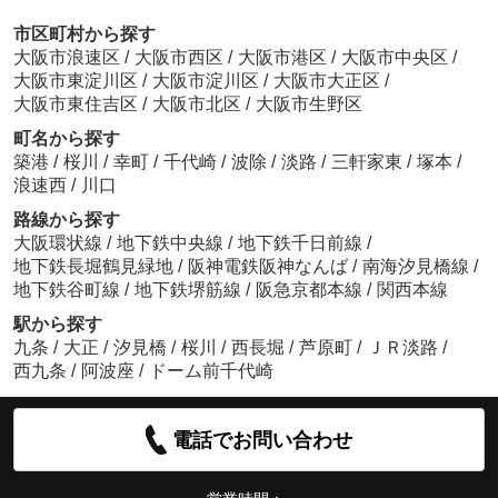
市区町村から探す
大阪市浪速区
/
大阪市西区
/
大阪市港区
/
大阪市中央区
/
大阪市東淀川区
/
大阪市淀川区
/
大阪市大正区
/
大阪市東住吉区
/
大阪市北区
/
大阪市生野区
町名から探す
築港
/
桜川
/
幸町
/
千代崎
/
波除
/
淡路
/
三軒家東
/
塚本
/
浪速西
/
川口
路線から探す
大阪環状線
/
地下鉄中央線
/
地下鉄千日前線
/
地下鉄長堀鶴見緑地
/
阪神電鉄阪神なんば
/
南海汐見橋線
/
地下鉄谷町線
/
地下鉄堺筋線
/
阪急京都本線
/
関西本線
駅から探す
九条
/
大正
/
汐見橋
/
桜川
/
西長堀
/
芦原町
/
ＪＲ淡路
/
西九条
/
阿波座
/
ドーム前千代崎
電話でお問い合わせ