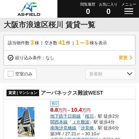
閲覧履歴
お気に入り
メニュー
0
0
大阪市浪速区桜川 賃貸一覧
3
41
1～3
該当物件数
棟
空き数
件
棟を表示
変更
絞り込み条件：
なし
空室のみ
アーバネックス難波WEST
賃貸 | マンション
敷0
8.8
10.4
万円～
万円
地下鉄千日前線
「
桜川
」駅 徒歩2分
関西本線
「
ＪＲ難波
」駅 徒歩4分
南海汐見橋線
「
汐見橋
」駅 徒歩6分
築3年 / 27.21㎡～30.10㎡