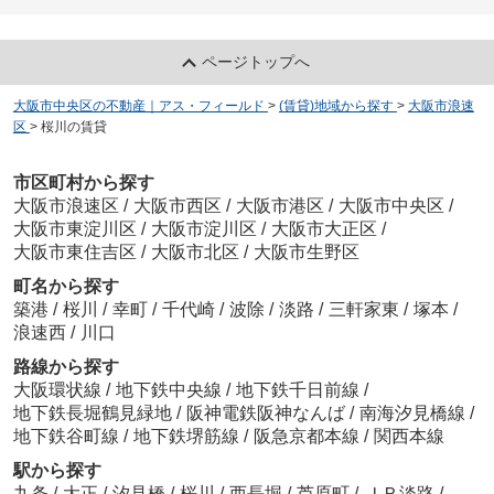
ページトップへ
大阪市中央区の不動産｜アス・フィールド
>
(賃貸)地域から探す
>
大阪市浪速
区
>
桜川の賃貸
市区町村から探す
大阪市浪速区
/
大阪市西区
/
大阪市港区
/
大阪市中央区
/
大阪市東淀川区
/
大阪市淀川区
/
大阪市大正区
/
大阪市東住吉区
/
大阪市北区
/
大阪市生野区
町名から探す
築港
/
桜川
/
幸町
/
千代崎
/
波除
/
淡路
/
三軒家東
/
塚本
/
浪速西
/
川口
路線から探す
大阪環状線
/
地下鉄中央線
/
地下鉄千日前線
/
地下鉄長堀鶴見緑地
/
阪神電鉄阪神なんば
/
南海汐見橋線
/
地下鉄谷町線
/
地下鉄堺筋線
/
阪急京都本線
/
関西本線
駅から探す
九条
/
大正
/
汐見橋
/
桜川
/
西長堀
/
芦原町
/
ＪＲ淡路
/