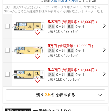
大阪府
大阪市浪速区
桜川
１丁目6-25
ぜひ一度見ていただきたい、「アーバネックス難波WEST」です♪家から
385mのところに浪速稲荷郵便局があります♪共用部にはエレベータ・敷地内
ごみ置き場などが揃っております♪徒歩2分で...
8.8
万
円
(管理費等：12,000円 )
0ヶ月
0ヶ月
敷金
礼金
3階 / 1DK / 27.21㎡
9
万
円
(管理費等：12,000円 )
0ヶ月
0ヶ月
敷金
礼金
3階 / 1DK / 30.10㎡
9.4
万
円
(管理費等：12,000円 )
0ヶ月
0ヶ月
敷金
礼金
3階 / 1LDK / 30.10㎡
35
残り
件を表示する