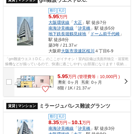
gm難波ウエストD.C.
賃貸 | マンション
敷0
礼0
5.95
万円
大阪環状線
「
大正
」駅 徒歩7分
南海汐見橋線
「
汐見橋
」駅 徒歩5分
地下鉄長堀鶴見緑地
「
ドーム前千代崎
」
駅 徒歩8分
築3年 / 21.37㎡
大阪府
大阪市浪速区
桜川
４丁目6-9
「gm難波ウエストD.C.」のここがイチオシ！室内設備は洗面所独立・浴室乾
燥機などが揃っているので、快適に過ごしやすいお部屋になります！収納は
シューズボックス・クロゼットなど豊...
5.95
万
円
(管理費等：10,000円 )
0ヶ月
0ヶ月
敷金
礼金
8階 / 1K / 21.37㎡
ミラージュパレス難波グランツ
賃貸 | マンション
敷0
礼0
8.35
10.1
万円～
万円
南海汐見橋線
「
汐見橋
」駅 徒歩3分