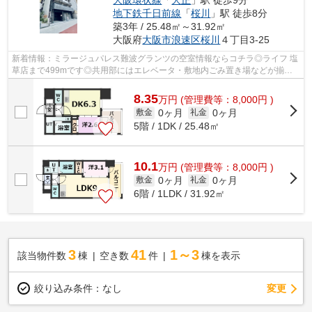
大阪環状線
「
大正
」駅 徒歩9分
地下鉄千日前線
「
桜川
」駅 徒歩8分
築3年 / 25.48㎡～31.92㎡
大阪府
大阪市浪速区
桜川
４丁目3-25
新着情報：ミラージュパレス難波グランツの空室情報ならコチラ◎ライフ 塩
草店まで499mです◎共用部にはエレベータ・敷地内ごみ置き場などが揃っ
ております◎徒歩3分に駅がある物件です◎2...
8.35
万
円
(管理費等：8,000円 )
0ヶ月
0ヶ月
敷金
礼金
5階 / 1DK / 25.48㎡
10.1
万
円
(管理費等：8,000円 )
0ヶ月
0ヶ月
敷金
礼金
6階 / 1LDK / 31.92㎡
3
41
1～3
該当物件数
棟
空き数
件
棟を表示
変更
絞り込み条件：
なし