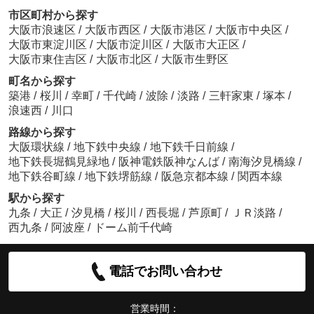
市区町村から探す
大阪市浪速区
/
大阪市西区
/
大阪市港区
/
大阪市中央区
/
大阪市東淀川区
/
大阪市淀川区
/
大阪市大正区
/
大阪市東住吉区
/
大阪市北区
/
大阪市生野区
町名から探す
築港
/
桜川
/
幸町
/
千代崎
/
波除
/
淡路
/
三軒家東
/
塚本
/
浪速西
/
川口
路線から探す
大阪環状線
/
地下鉄中央線
/
地下鉄千日前線
/
地下鉄長堀鶴見緑地
/
阪神電鉄阪神なんば
/
南海汐見橋線
/
地下鉄谷町線
/
地下鉄堺筋線
/
阪急京都本線
/
関西本線
駅から探す
九条
/
大正
/
汐見橋
/
桜川
/
西長堀
/
芦原町
/
ＪＲ淡路
/
西九条
/
阿波座
/
ドーム前千代崎
電話でお問い合わせ
営業時間：