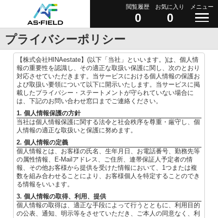
閲覧履歴
お気に入り
メニュー
0
0
プライバシーポリシー
【株式会社HINAestate】(以下「当社」といいます。)は、個人情
報の重要性を認識し、その適正な取扱い保護に関し、次のとおり
対応させていただきます。当サービスにおける個人情報の保護お
よび取扱い要領について以下に開示いたします。当サービスに掲
載したプライバシー・ステートメントが守られていない場合に
は、下記のお問い合わせ窓口までご連絡ください。
1. 個人情報保護の方針
当社は個人情報保護に関する法令と社会秩序を尊重・厳守し、個
人情報の適正な取扱いと保護に努めます。
2. 個人情報の定義
個人情報とは、お客様の氏名、生年月日、お電話番号、勤務先等
の属性情報、E-Mailアドレス、ご住所、連帯保証人予定者の情
報、その他お客様から提供を受けた情報において、1つまたは複
数を組み合わせることにより、お客様個人を特定することのでき
る情報をいいます。
3. 個人情報の取得、利用、提供
個人情報の取得は、適正な手段によって行うとともに、利用目的
の公表、通知、明示等をさせていただき、ご本人の同意なく、利