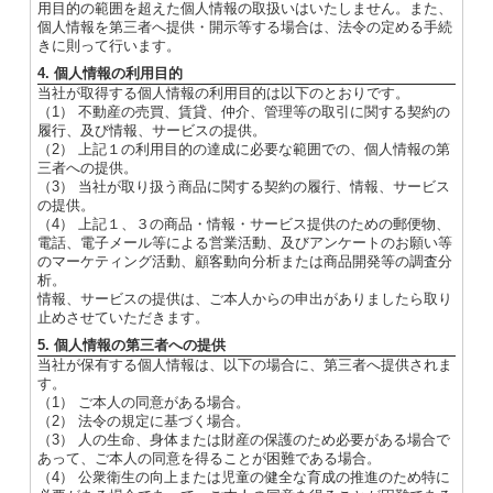
用目的の範囲を超えた個人情報の取扱いはいたしません。また、
個人情報を第三者へ提供・開示等する場合は、法令の定める手続
きに則って行います。
4. 個人情報の利用目的
当社が取得する個人情報の利用目的は以下のとおりです。
（1） 不動産の売買、賃貸、仲介、管理等の取引に関する契約の
履行、及び情報、サービスの提供。
（2） 上記１の利用目的の達成に必要な範囲での、個人情報の第
三者への提供。
（3） 当社が取り扱う商品に関する契約の履行、情報、サービス
の提供。
（4） 上記１、３の商品・情報・サービス提供のための郵便物、
電話、電子メール等による営業活動、及びアンケートのお願い等
のマーケティング活動、顧客動向分析または商品開発等の調査分
析。
情報、サービスの提供は、ご本人からの申出がありましたら取り
止めさせていただきます。
5. 個人情報の第三者への提供
当社が保有する個人情報は、以下の場合に、第三者へ提供されま
す。
（1） ご本人の同意がある場合。
（2） 法令の規定に基づく場合。
（3） 人の生命、身体または財産の保護のため必要がある場合で
あって、ご本人の同意を得ることが困難である場合。
（4） 公衆衛生の向上または児童の健全な育成の推進のため特に