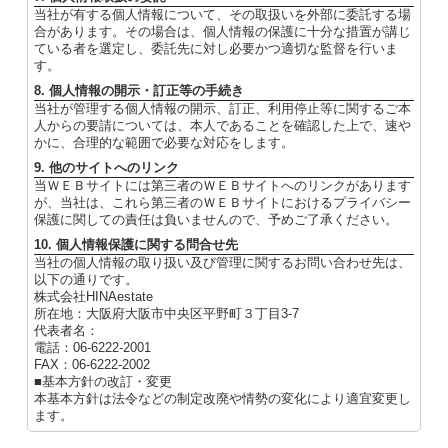
当社が有する個人情報について、その取扱いを外部に委託する場
合があります。その場合は、個人情報の保護に十分な措置が講じ
ている者を選定し、委託先に対し必要かつ適切な監督を行いま
す。
8. 個人情報の開示・訂正等の手続き
当社が管理する個人情報の開示、訂正、利用停止等に関するご本
人からの要請については、本人であることを確認した上で、速や
かに、合理的な範囲で必要な対応をします。
9. 他のサイトへのリンク
当ＷＥＢサイトには第三者のＷＥＢサイトへのリンクがあります
が、当社は、これら第三者のＷＥＢサイトにおけるプライバシー
保護に関しての責任は負いませんので、予めご了承ください。
10. 個人情報保護に関する問合せ先
当社の個人情報の取り扱い及び管理に関するお問い合わせ先は、
以下の通りです。
株式会社HINAestate
所在地：大阪府大阪市中央区平野町３丁目3-7
代表者名：
電話：06-6222-2001
FAX：06-6222-2002
■基本方針の改訂・変更
本基本方針は法令などの制定改廃や情勢の変化により適宜変更し
ます。