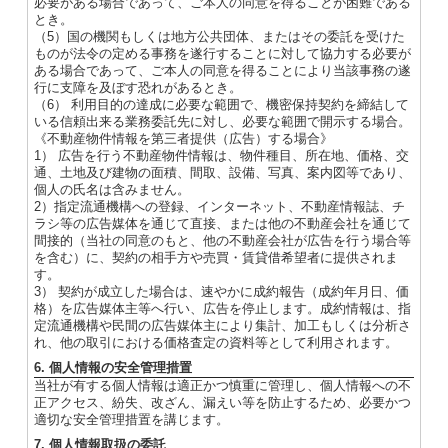
必要がある場合であって、ご本人の同意を得ることが困難である
とき。
（5）国の機関もしくは地方公共団体、またはその委託を受けた
ものが法令の定める事務を遂行することに対して協力する必要が
ある場合であって、ご本人の同意を得ることにより当該事務の遂
行に支障を及ぼす恐れがあるとき。
（6） 利用目的の達成に必要な範囲で、機密保持契約を締結して
いる信頼出来る業務委託先に対し、必要な範囲で開示する場合。
《不動産物件情報を第三者提供（広告）する場合》
1） 広告を行う不動産物件情報は、物件種目、所在地、価格、交
通、土地及び建物の面積、間取、設備、写真、案内図等であり、
個人の氏名は含みません。
2）指定流通機構への登録、インターネット、不動産情報誌、チ
ラシ等の広告媒体を通じて直接、または他の不動産会社を通じて
間接的（当社の同意のもと、他の不動産会社が広告を行う場合等
を含む）に、契約の相手方や売買・賃貸借希望者に提供されま
す。
3） 契約が成立した場合は、速やかに成約報告（成約年月日、価
格）を広告媒体主等へ行い、広告を停止します。成約情報は、指
定流通機構や民間の広告媒体主により集計、加工もしくは分析さ
れ、他の取引における価格査定の資料等として利用されます。
6. 個人情報の安全管理措置
当社が有する個人情報は適正かつ慎重に管理し、個人情報への不
正アクセス、紛失、改ざん、漏えい等を防止するため、必要かつ
適切な安全管理措置を講じます。
7. 個人情報取扱の委託