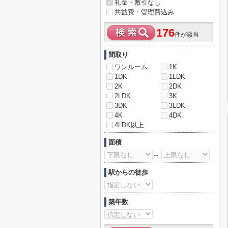
礼金・敷引なし
共益費・管理費込み
176
件が該当
間取り
ワンルーム
1K
1DK
1LDK
2K
2DK
2LDK
3K
3DK
3LDK
4K
4DK
4LDK以上
面積
～
駅からの徒歩
築年数