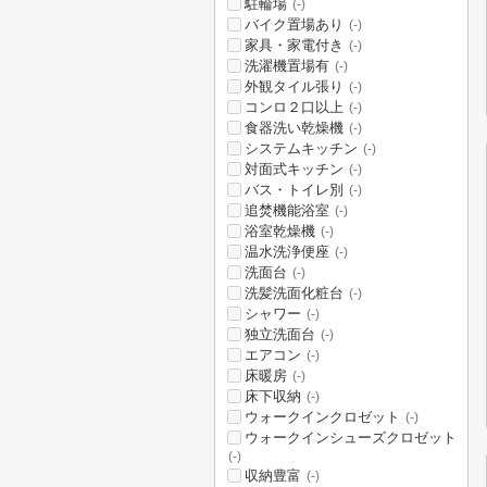
駐輪場
(-)
バイク置場あり
(-)
家具・家電付き
(-)
洗濯機置場有
(-)
外観タイル張り
(-)
コンロ２口以上
(-)
食器洗い乾燥機
(-)
システムキッチン
(-)
対面式キッチン
(-)
バス・トイレ別
(-)
追焚機能浴室
(-)
浴室乾燥機
(-)
温水洗浄便座
(-)
洗面台
(-)
洗髪洗面化粧台
(-)
シャワー
(-)
独立洗面台
(-)
エアコン
(-)
床暖房
(-)
床下収納
(-)
ウォークインクロゼット
(-)
ウォークインシューズクロゼット
(-)
収納豊富
(-)