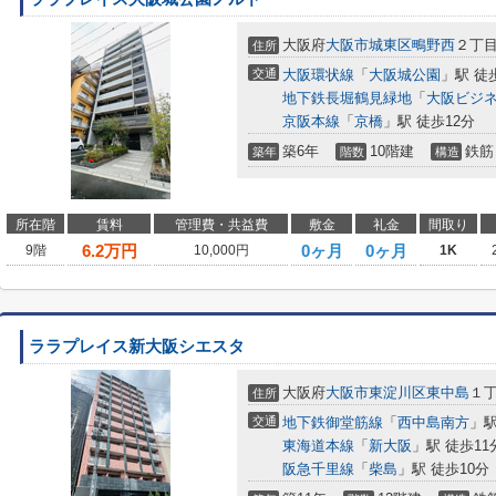
大阪府
大阪市城東区
鴫野西
２丁目
住所
交通
大阪環状線
「
大阪城公園
」駅 徒
地下鉄長堀鶴見緑地
「
大阪ビジ
京阪本線
「
京橋
」駅 徒歩12分
築6年
10階建
鉄筋
築年
階数
構造
所在階
賃料
管理費・共益費
敷金
礼金
間取り
6.2
万円
0ヶ月
0ヶ月
9階
10,000円
1K
ララプレイス新大阪シエスタ
大阪府
大阪市東淀川区
東中島
１丁
住所
交通
地下鉄御堂筋線
「
西中島南方
」駅
東海道本線
「
新大阪
」駅 徒歩11
阪急千里線
「
柴島
」駅 徒歩10分