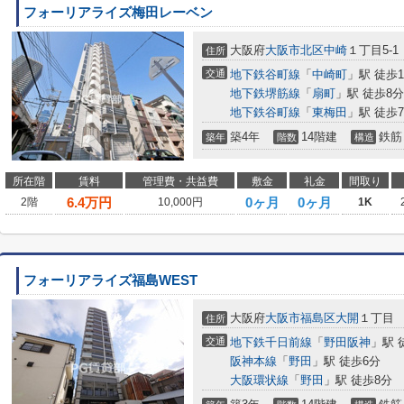
フォーリアライズ梅田レーベン
大阪府
大阪市北区
中崎
１丁目5-1
住所
交通
地下鉄谷町線
「
中崎町
」駅 徒歩
地下鉄堺筋線
「
扇町
」駅 徒歩8分
地下鉄谷町線
「
東梅田
」駅 徒歩
築4年
14階建
鉄筋
築年
階数
構造
所在階
賃料
管理費・共益費
敷金
礼金
間取り
6.4
万円
0ヶ月
0ヶ月
2階
10,000円
1K
フォーリアライズ福島WEST
大阪府
大阪市福島区
大開
１丁目
住所
交通
地下鉄千日前線
「
野田阪神
」駅 
阪神本線
「
野田
」駅 徒歩6分
大阪環状線
「
野田
」駅 徒歩8分