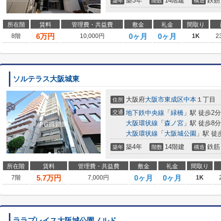
築3年
14階建
鉄筋
築年
階数
構造
所在階
賃料
管理費・共益費
敷金
礼金
間取り
6
万円
0ヶ月
0ヶ月
8階
10,000円
1K
2
ソルテラス大阪城東
大阪府
大阪市東成区
中本
１丁目
住所
交通
地下鉄中央線
「
緑橋
」駅 徒歩2分
大阪環状線
「
森ノ宮
」駅 徒歩8分
大阪環状線
「
大阪城公園
」駅 徒
築4年
14階建
鉄筋
築年
階数
構造
所在階
賃料
管理費・共益費
敷金
礼金
間取り
5.7
万円
0ヶ月
0ヶ月
7階
7,000円
1K
ララプレイス大阪城公園ノルド