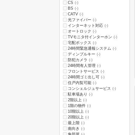
CS
(-)
BS
(-)
CATV
(-)
光ファイバー
(-)
インターネット対応
(-)
オートロック
(-)
TVモニタ付インターホン
(-)
宅配ボックス
(-)
24時間緊急通報システム
(-)
ディンプルキー
(-)
防犯カメラ
(-)
24時間有人管理
(-)
フロントサービス
(-)
24時間ゴミ出し可
(-)
住戸内覧可能
(-)
コンシェルジュサービス
(-)
駐車場あり
(-)
2階以上
(-)
1階の物件
(-)
10階以上
(-)
20階以上
(-)
最上階
(-)
南向き
(-)
角部屋
(-)