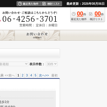
最終更新：2026年08月06日
00
00
件
件
最近見た物件
検討リスト
営業時間：
定休日：水曜日
表示件数：
表示
<<前へ
1
2
3
4
5
次へ>>
最初
1
徒歩1分
駅 徒歩8分