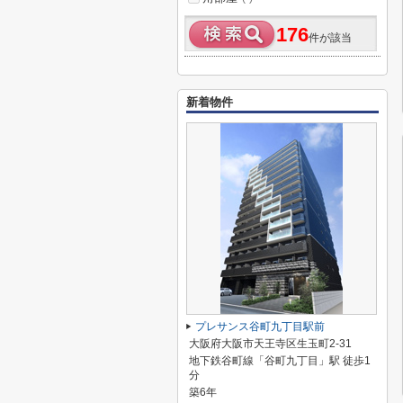
176
件が該当
新着物件
プレサンス谷町九丁目駅前
大阪府大阪市天王寺区生玉町2-31
地下鉄谷町線「谷町九丁目」駅 徒歩1
分
築6年