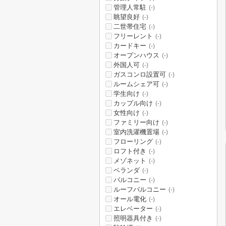
管理人常駐
(-)
眺望良好
(-)
二世帯住宅
(-)
フリーレント
(-)
カードキー
(-)
オープンハウス
(-)
外国人可
(-)
ガスコンロ設置可
(-)
ルームシェア可
(-)
学生向け
(-)
カップル向け
(-)
女性向け
(-)
ファミリー向け
(-)
室内洗濯機置場
(-)
フローリング
(-)
ロフト付き
(-)
メゾネット
(-)
ベランダ
(-)
バルコニー
(-)
ルーフバルコニー
(-)
オール電化
(-)
エレベーター
(-)
照明器具付き
(-)