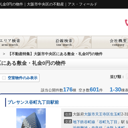
礼金0円の物件｜大阪市中央区の不動産｜アス・フィールド
ド
>
【不動産特集】大阪市中央区にある敷金・礼金0円の物件
にある敷金・礼金0円の物件
並び順：
空室物件のみ表示
176
601
1-30
該当公開件数
棟 空き数
件
棟
プレサンス谷町九丁目駅前
大阪府
大阪市天王寺区
生玉町
2-3
住所
交通
地下鉄谷町線
「
谷町九丁目
」駅 
近鉄難波・奈良線
「
大阪上本町
」