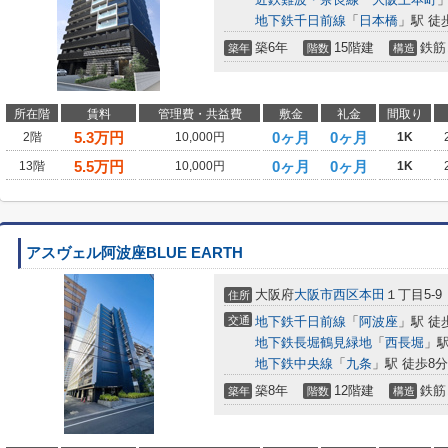
地下鉄千日前線
「
日本橋
」駅 徒
築6年
15階建
鉄筋
築年
階数
構造
所在階
賃料
管理費・共益費
敷金
礼金
間取り
5.3
万円
0ヶ月
0ヶ月
2階
10,000円
1K
5.5
万円
0ヶ月
0ヶ月
13階
10,000円
1K
アスヴェル阿波座BLUE EARTH
大阪府
大阪市西区
本田
１丁目5-9
住所
交通
地下鉄千日前線
「
阿波座
」駅 徒
地下鉄長堀鶴見緑地
「
西長堀
」駅
地下鉄中央線
「
九条
」駅 徒歩8分
築8年
12階建
鉄筋
築年
階数
構造