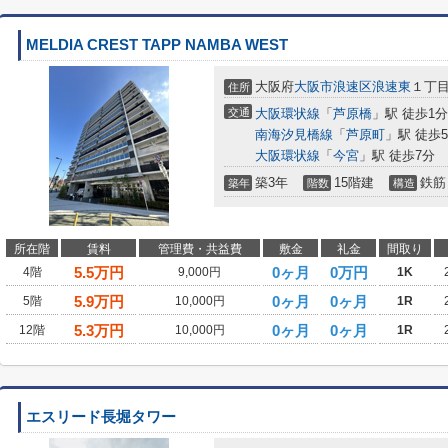
MELDIA CREST TAPP NAMBA WEST
大阪府
大阪市浪速区
浪速東
１丁目
住所
交通
大阪環状線
「
芦原橋
」駅 徒歩1分
南海汐見橋線
「
芦原町
」駅 徒歩
大阪環状線
「
今宮
」駅 徒歩7分
築3年
15階建
鉄筋
築年
階数
構造
所在階
賃料
管理費・共益費
敷金
礼金
間取り
5.5
万円
0ヶ月
0万円
4階
9,000円
1K
5.9
万円
0ヶ月
0ヶ月
5階
10,000円
1R
5.3
万円
0ヶ月
0ヶ月
12階
10,000円
1R
エスリード長堀タワー