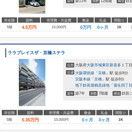
築11年
12階建
鉄
築年
階数
構造
所在階
賃料
管理費・共益費
敷金
礼金
間取り
4.5
万円
0万円
0ヶ月
5階
10,000円
1K
ララプレイスザ・京橋ステラ
大阪府
大阪市城東区
新喜多
１丁目1
住所
交通
大阪環状線
「
京橋
」駅 徒歩8分
京阪本線
「
京橋
」駅 徒歩8分
地下鉄長堀鶴見緑地
「
蒲生四丁
築7年
7階建
鉄筋
築年
階数
構造
所在階
賃料
管理費・共益費
敷金
礼金
間取り
5.35
万円
0ヶ月
0ヶ月
5階
10,000円
1K