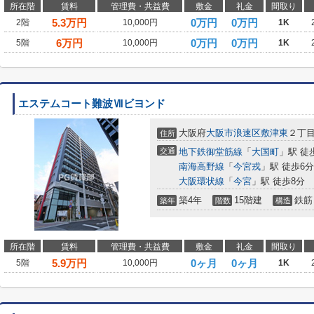
所在階
賃料
管理費・共益費
敷金
礼金
間取り
5.3
万円
0万円
0万円
2階
10,000円
1K
6
万円
0万円
0万円
5階
10,000円
1K
エステムコート難波Ⅶビヨンド
大阪府
大阪市浪速区
敷津東
２丁
住所
交通
地下鉄御堂筋線
「
大国町
」駅 徒
南海高野線
「
今宮戎
」駅 徒歩6分
大阪環状線
「
今宮
」駅 徒歩8分
築4年
15階建
鉄筋
築年
階数
構造
所在階
賃料
管理費・共益費
敷金
礼金
間取り
5.9
万円
0ヶ月
0ヶ月
5階
10,000円
1K