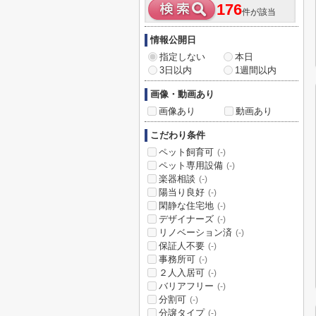
176
件が該当
情報公開日
指定しない
本日
3日以内
1週間以内
画像・動画あり
画像あり
動画あり
こだわり条件
ペット飼育可
(-)
ペット専用設備
(-)
楽器相談
(-)
陽当り良好
(-)
閑静な住宅地
(-)
デザイナーズ
(-)
リノベーション済
(-)
保証人不要
(-)
事務所可
(-)
２人入居可
(-)
バリアフリー
(-)
分割可
(-)
分譲タイプ
(-)