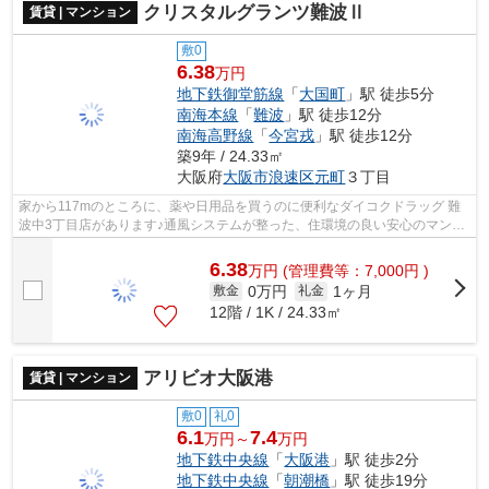
クリスタルグランツ難波Ⅱ
賃貸 | マンション
敷0
6.38
万円
地下鉄御堂筋線
「
大国町
」駅 徒歩5分
南海本線
「
難波
」駅 徒歩12分
南海高野線
「
今宮戎
」駅 徒歩12分
築9年 / 24.33㎡
大阪府
大阪市浪速区
元町
３丁目
家から117mのところに、薬や日用品を買うのに便利なダイコクドラッグ 難
波中3丁目店があります♪通風システムが整った、住環境の良い安心のマンシ
ョンです♪ご利用可能な駅が2つあり、行...
6.38
万
円
(管理費等：7,000円 )
0万円
1ヶ月
敷金
礼金
12階 / 1K / 24.33㎡
アリビオ大阪港
賃貸 | マンション
敷0
礼0
6.1
7.4
万円～
万円
地下鉄中央線
「
大阪港
」駅 徒歩2分
地下鉄中央線
「
朝潮橋
」駅 徒歩19分