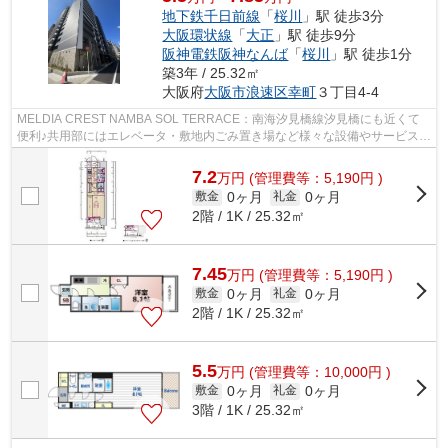
地下鉄千日前線
「
桜川
」駅 徒歩3分
大阪環状線
「
大正
」駅 徒歩9分
阪神電鉄阪神なんば
「
桜川
」駅 徒歩1分
築3年 / 25.32㎡
大阪府
大阪市浪速区
幸町
３丁目4-4
MELDIA CREST NAMBA SOL TERRACE：南海汐見橋線汐見橋にも近くて
便利♪共用部にはエレベータ・敷地内ごみ置き場など様々な設備やサービスが
揃っているので便利です♪地上14階建てのマン...
7.2
万
円
(管理費等：5,190円 )
0ヶ月
0ヶ月
敷金
礼金
2階 / 1K / 25.32㎡
7.45
万
円
(管理費等：5,190円 )
0ヶ月
0ヶ月
敷金
礼金
2階 / 1K / 25.32㎡
5.5
万
円
(管理費等：10,000円 )
0ヶ月
0ヶ月
敷金
礼金
3階 / 1K / 25.32㎡