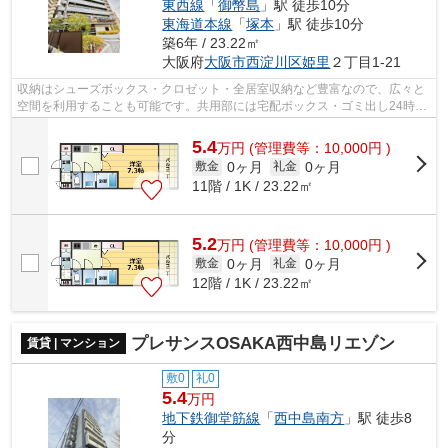
東西線
「
御幣島
」駅 徒歩10分
東海道本線
「
塚本
」駅 徒歩10分
築6年 / 23.22㎡
大阪府
大阪市西淀川区
姫里
２丁目1-21
収納はシューズボックス・クロゼット・全居室収納など豊富なので、広々と
空間を利用することも可能です。共用部には宅配ボックス・ゴミ出し24時間
OKなどが揃っております。ぜひ一度見...
5.4
万
円
(管理費等：10,000円 )
0ヶ月
0ヶ月
敷金
礼金
11階 / 1K / 23.22㎡
5.2
万
円
(管理費等：10,000円 )
0ヶ月
0ヶ月
敷金
礼金
12階 / 1K / 23.22㎡
プレサンスOSAKA西中島リエゾン
賃貸 | マンション
敷0
礼0
5.4
万円
地下鉄御堂筋線
「
西中島南方
」駅 徒歩8
分