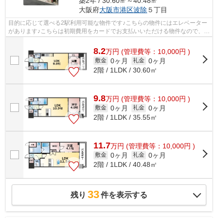
築2年 / 30.60㎡～40.48㎡
大阪府
大阪市港区
波除
５丁目
目的に応じて選べる2駅利用可能な物件です♪こちらの物件にはエレベーター
があります♪こちらは初期費用をカードでお支払いいただける物件なので、支
払い手続きの手間が省けます♪アクセ...
8.2
万
円
(管理費等：10,000円 )
0ヶ月
0ヶ月
敷金
礼金
2階 / 1LDK / 30.60㎡
9.8
万
円
(管理費等：10,000円 )
0ヶ月
0ヶ月
敷金
礼金
2階 / 1LDK / 35.55㎡
11.7
万
円
(管理費等：10,000円 )
0ヶ月
0ヶ月
敷金
礼金
2階 / 1LDK / 40.48㎡
33
残り
件を表示する