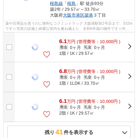
桜島線
「
桜島
」駅 徒歩93分
築2年 / 29.57㎡～33.70㎡
大阪府
大阪市港区
築港
３丁目
薬や日用品を買うのに便利なコクミンドラッグ 大阪港駅前2号店まで、332m
です☆充実の設備と綺麗な室内を兼ね備えた、令和6年築の物件です☆外観
タイル張りは、長期にわたってメンテナン...
6.1
万
円
(管理費等：10,000円 )
0ヶ月
0ヶ月
敷金
礼金
1階 / 1K / 29.57㎡
6.8
万
円
(管理費等：10,000円 )
0ヶ月
0ヶ月
敷金
礼金
1階 / 1LDK / 33.70㎡
6.1
万
円
(管理費等：10,000円 )
0ヶ月
0ヶ月
敷金
礼金
2階 / 1K / 29.57㎡
41
残り
件を表示する