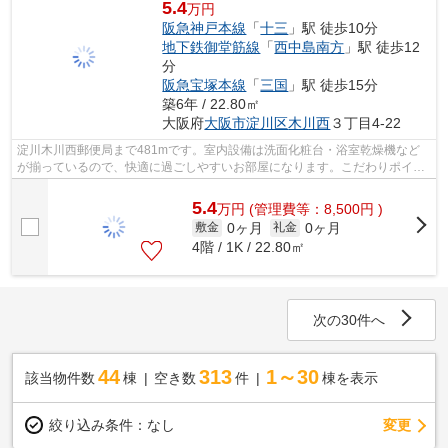
5.4
万円
阪急神戸本線
「
十三
」駅 徒歩10分
地下鉄御堂筋線
「
西中島南方
」駅 徒歩12
分
阪急宝塚本線
「
三国
」駅 徒歩15分
築6年 / 22.80㎡
大阪府
大阪市淀川区
木川西
３丁目4-22
淀川木川西郵便局まで481mです。室内設備は洗面化粧台・浴室乾燥機など
が揃っているので、快適に過ごしやすいお部屋になります。こだわりポイン
ト満載のスワンズシティ新大阪ヴィーヴ...
5.4
万
円
(管理費等：8,500円 )
0ヶ月
0ヶ月
敷金
礼金
4階 / 1K / 22.80㎡
次の30件へ
44
313
1～30
該当物件数
棟
空き数
件
棟を表示
変更
絞り込み条件：
なし