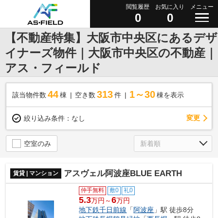
閲覧履歴
お気に入り
メニュー
0
0
【不動産特集】大阪市中央区にあるデザ
イナーズ物件｜大阪市中央区の不動産｜
アス・フィールド
44
313
1～30
該当物件数
棟
空き数
件
棟を表示
変更
絞り込み条件：
なし
空室のみ
アスヴェル阿波座BLUE EARTH
賃貸 | マンション
仲手無料
敷0
礼0
5.3
6
万円～
万円
地下鉄千日前線
「
阿波座
」駅 徒歩8分