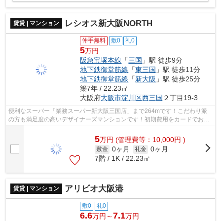
レシオス新大阪NORTH
賃貸 | マンション
仲手無料
敷0
礼0
5
万円
阪急宝塚本線
「
三国
」駅 徒歩9分
地下鉄御堂筋線
「
東三国
」駅 徒歩11分
地下鉄御堂筋線
「
新大阪
」駅 徒歩25分
築7年 / 22.23㎡
大阪府
大阪市淀川区
西三国
２丁目19-3
便利なスーパー「業務スーパー新大阪三国店」まで264mです！こだわり派
の方も満足度の高いデザイナーズマンションです！初期費用をカードでお支
払いいただけるので、カードで決済した...
5
万
円
(管理費等：10,000円 )
0ヶ月
0ヶ月
敷金
礼金
7階 / 1K / 22.23㎡
アリビオ大阪港
賃貸 | マンション
敷0
礼0
6.6
7.1
万円～
万円