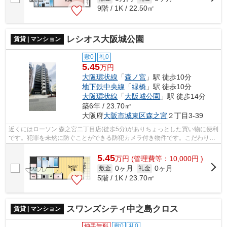
9階 / 1K / 22.50㎡
レシオス大阪城公園
賃貸 | マンション
敷0
礼0
5.45
万円
大阪環状線
「
森ノ宮
」駅 徒歩10分
地下鉄中央線
「
緑橋
」駅 徒歩10分
大阪環状線
「
大阪城公園
」駅 徒歩14分
築6年 / 23.70㎡
大阪府
大阪市城東区
森之宮
２丁目3-39
近くにはローソン 森之宮二丁目店(徒歩5分)がありちょっとした買い物に便利
です。犯罪を未然に防ぐことができる防犯カメラ付き物件です。こだわりポ
イント満載のレシオス大阪城公園。...
5.45
万
円
(管理費等：10,000円 )
0ヶ月
0ヶ月
敷金
礼金
5階 / 1K / 23.70㎡
スワンズシティ中之島クロス
賃貸 | マンション
仲手無料
敷0
礼0