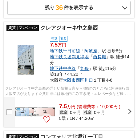
36
残り
件を表示する
クレアジオーネ中之島西
賃貸 | マンション
敷0
礼0
7.5
万円
地下鉄千日前線
「
阿波座
」駅 徒歩8分
地下鉄長堀鶴見緑地
「
西長堀
」駅 徒歩14
分
地下鉄中央線
「
九条
」駅 徒歩15分
築18年 / 44.20㎡
大阪府
大阪市西区
川口
１丁目4-8
クレアジオーネ中之島西の詳しい情報☆家から499mのところに阿波銀行西
大阪支店があります☆共用部には敷地内ごみ置き場・エレベータなど様々な
設備やサービスが揃っているので便利です☆...
7.5
万
円
(管理費等：10,000円 )
0ヶ月
0ヶ月
敷金
礼金
5階 / 1R / 44.20㎡
コンフォリア北堀江一丁目
賃貸 | マンション