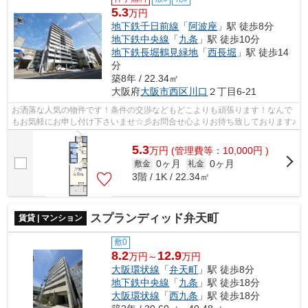
5.3
万円
地下鉄千日前線
「
阿波座
」駅 徒歩8分
地下鉄中央線
「
九条
」駅 徒歩10分
地下鉄長堀鶴見緑地
「
西長堀
」駅 徒歩14
分
築8年 / 22.34㎡
大阪府
大阪市西区
川口
２丁目6-21
お洒落な人気の物件です！条件の交渉などもどこよりも頑張ります！なんで
もお気軽にお申し付け下さいませ☆彡お問合せ心よりお待ち致しております♪
5.3
万
円
(管理費等：10,000円 )
0ヶ月
0ヶ月
敷金
礼金
3階 / 1K / 22.34㎡
スプランディッド弁天町
賃貸 | マンション
敷0
8.2
12.9
万円～
万円
大阪環状線
「
弁天町
」駅 徒歩8分
地下鉄中央線
「
九条
」駅 徒歩18分
大阪環状線
「
西九条
」駅 徒歩18分