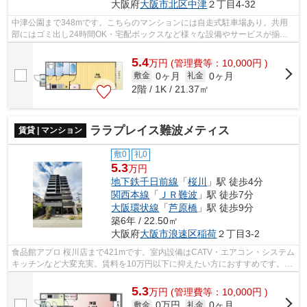
大阪府
大阪市北区
中津
２丁目4-32
中津公園まで348mです。こちらのマンションには自走式駐車場あり。共用
部にはゴミ出し24時間OK・宅配ボックスなど様々な設備やサービスが揃っ
ているので便利です。「プレサンス梅田北...
5.4
万
円
(管理費等：10,000円 )
0ヶ月
0ヶ月
敷金
礼金
2階 / 1K / 21.37㎡
ララプレイス難波メティス
賃貸 | マンション
敷0
礼0
5.3
万円
地下鉄千日前線
「
桜川
」駅 徒歩4分
関西本線
「
ＪＲ難波
」駅 徒歩7分
大阪環状線
「
芦原橋
」駅 徒歩9分
築6年 / 22.50㎡
大阪府
大阪市浪速区
稲荷
２丁目3-2
食品館アプロ 桜川店まで421mです。室内設備はCATV・エアコン・システム
キッチンなど大変充実。賃料を10万円以下に抑えたい方におすすめです。イ
ンターネットをご利用いただけます。当...
5.3
万
円
(管理費等：10,000円 )
0万円
0ヶ月
敷金
礼金