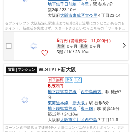
地下鉄千日前線
「
今里
」駅 徒歩7分
築2年 / 23.10㎡
大阪府
大阪市東成区
大今里
４丁目23-14
セブンイレブン 大阪新深江駅南店まで徒歩2分と近場にコンビニがあるのも
ポイント。新生活を失敗せず、スタートさせたいならこちらの「ワールドア
イ大阪城EASTⅡ」はいかがでしょうか。...
5
万
円
(管理費等：11,000円 )
0ヶ月
0ヶ月
敷金
礼金
5階 / 1K / 23.10㎡
W-STYLE新大阪
賃貸 | マンション
仲手無料
敷0
礼0
6.5
万円
地下鉄御堂筋線
「
西中島南方
」駅 徒歩7
分
東海道本線
「
新大阪
」駅 徒歩8分
地下鉄御堂筋線
「
東三国
」駅 徒歩15分
築12年 / 24.18㎡
大阪府
大阪市淀川区
西中島
７丁目11-6
ローソン 西中島店まで徒歩4分と近場にコンビニがあるのもポイント。共用