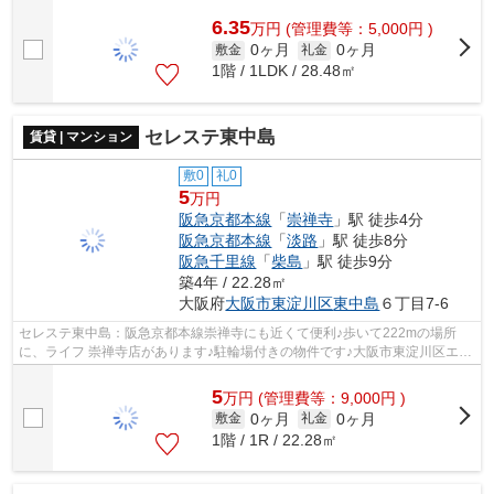
捨てることができて便利な敷地内ごみ置...
6.35
万
円
(管理費等：5,000円 )
0ヶ月
0ヶ月
敷金
礼金
1階 / 1LDK / 28.48㎡
セレステ東中島
賃貸 | マンション
敷0
礼0
5
万円
阪急京都本線
「
崇禅寺
」駅 徒歩4分
阪急京都本線
「
淡路
」駅 徒歩8分
阪急千里線
「
柴島
」駅 徒歩9分
築4年 / 22.28㎡
大阪府
大阪市東淀川区
東中島
６丁目7-6
セレステ東中島：阪急京都本線崇禅寺にも近くて便利♪歩いて222mの場所
に、ライフ 崇禅寺店があります♪駐輪場付きの物件です♪大阪市東淀川区エリ
アで新たな生活を始めたいとお考えの方♪...
5
万
円
(管理費等：9,000円 )
0ヶ月
0ヶ月
敷金
礼金
1階 / 1R / 22.28㎡