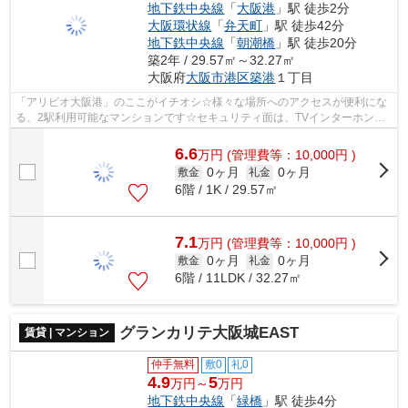
地下鉄中央線
「
大阪港
」駅 徒歩2分
大阪環状線
「
弁天町
」駅 徒歩42分
地下鉄中央線
「
朝潮橋
」駅 徒歩20分
築2年 / 29.57㎡～32.27㎡
大阪府
大阪市港区
築港
１丁目
「アリビオ大阪港」のここがイチオシ☆様々な場所へのアクセスが便利にな
る、2駅利用可能なマンションです☆セキュリティ面は、TVインターホン・
オートロックなどを備え付けているので安...
6.6
万
円
(管理費等：10,000円 )
0ヶ月
0ヶ月
敷金
礼金
6階 / 1K / 29.57㎡
7.1
万
円
(管理費等：10,000円 )
0ヶ月
0ヶ月
敷金
礼金
6階 / 11LDK / 32.27㎡
グランカリテ大阪城EAST
賃貸 | マンション
仲手無料
敷0
礼0
4.9
5
万円～
万円
地下鉄中央線
「
緑橋
」駅 徒歩4分