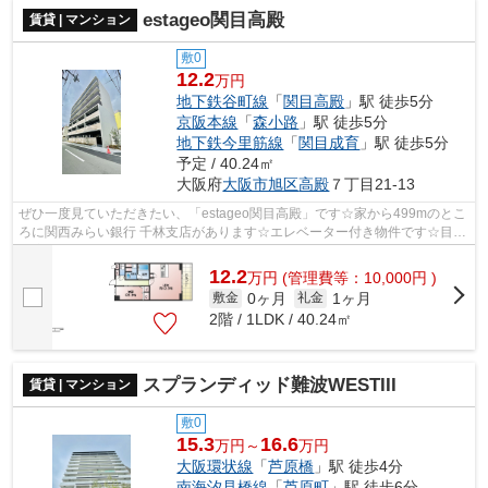
estageo関目高殿
賃貸 | マンション
敷0
12.2
万円
地下鉄谷町線
「
関目高殿
」駅 徒歩5分
京阪本線
「
森小路
」駅 徒歩5分
地下鉄今里筋線
「
関目成育
」駅 徒歩5分
予定 / 40.24㎡
大阪府
大阪市旭区
高殿
７丁目21-13
ぜひ一度見ていただきたい、「estageo関目高殿」です☆家から499mのとこ
ろに関西みらい銀行 千林支店があります☆エレベーター付き物件です☆目的
に応じて選べる2駅利用可能な物件です☆大...
12.2
万
円
(管理費等：10,000円 )
0ヶ月
1ヶ月
敷金
礼金
2階 / 1LDK / 40.24㎡
スプランディッド難波WESTIII
賃貸 | マンション
敷0
15.3
16.6
万円～
万円
大阪環状線
「
芦原橋
」駅 徒歩4分
南海汐見橋線
「
芦原町
」駅 徒歩6分