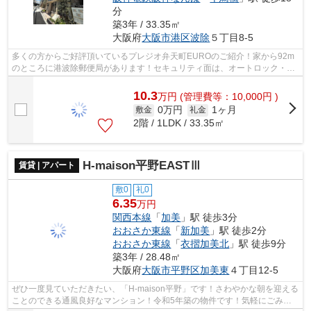
分
築3年 / 33.35㎡
大阪府
大阪市港区
波除
５丁目8-5
多くの方からご好評頂いているプレジオ弁天町EUROのご紹介！家から92m
のところに港波除郵便局があります！セキュリティ面は、オートロック・TV
インターホンなど充実しているので、防犯...
10.3
万
円
(管理費等：10,000円 )
0万円
1ヶ月
敷金
礼金
2階 / 1LDK / 33.35㎡
H-maison平野EASTⅢ
賃貸 | アパート
敷0
礼0
6.35
万円
関西本線
「
加美
」駅 徒歩3分
おおさか東線
「
新加美
」駅 徒歩2分
おおさか東線
「
衣摺加美北
」駅 徒歩9分
築3年 / 28.48㎡
大阪府
大阪市平野区
加美東
４丁目12-5
ぜひ一度見ていただきたい、「H-maison平野」です！さわやかな朝を迎える
ことのできる通風良好なマンション！令和5年築の物件です！気軽にごみを