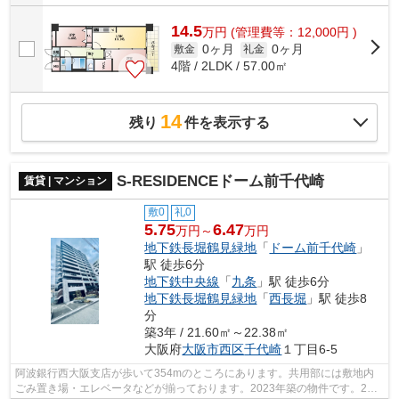
14.5
万
円
(管理費等：12,000円 )
0ヶ月
0ヶ月
敷金
礼金
4階 / 2LDK / 57.00㎡
14
残り
件を表示する
S-RESIDENCEドーム前千代崎
賃貸 | マンション
敷0
礼0
5.75
6.47
万円～
万円
地下鉄長堀鶴見緑地
「
ドーム前千代崎
」
駅 徒歩6分
地下鉄中央線
「
九条
」駅 徒歩6分
地下鉄長堀鶴見緑地
「
西長堀
」駅 徒歩8
分
築3年 / 21.60㎡～22.38㎡
大阪府
大阪市西区
千代崎
１丁目6-5
阿波銀行西大阪支店が歩いて354mのところにあります。共用部には敷地内
ごみ置き場・エレベータなどが揃っております。2023年築の物件です。2駅