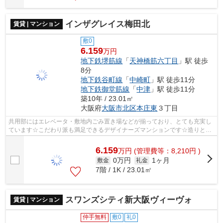
インザグレイス梅田北
賃貸 | マンション
敷0
6.159
万円
地下鉄堺筋線
「
天神橋筋六丁目
」駅 徒歩
8分
地下鉄谷町線
「
中崎町
」駅 徒歩11分
地下鉄御堂筋線
「
中津
」駅 徒歩11分
築10年 / 23.01㎡
大阪府
大阪市北区
本庄東
３丁目
共用部にはエレベータ・敷地内ごみ置き場などが揃っており、とても充実し
ています☆こだわり派も満足できるデザイナーズマンションです☆造りとデ
ザインに関して、自信をもって情報を提...
6.159
万
円
(管理費等：8,210円 )
0万円
1ヶ月
敷金
礼金
7階 / 1K / 23.01㎡
スワンズシティ新大阪ヴィーヴォ
賃貸 | マンション
仲手無料
敷0
礼0