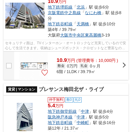
10.9
万円
地下鉄堺筋線
「
北浜
」駅 徒歩6分
京阪電鉄中之島線
「
なにわ橋
」駅 徒歩8
分
地下鉄谷町線
「
天満橋
」駅 徒歩10分
築4年 / 39.79㎡
大阪府
大阪市中央区
東高麗橋
3-19
セキュリティ面は、TVインターホン・オートロックなど充実しているので安
心して生活できます。収納はシューズボックス・クロゼットなど豊富なの
で、広々と空間を利用することも可能で...
10.9
万
円
(管理費等：10,000円 )
0万円
0ヶ月
敷金
礼金
6階 / 1LDK / 39.79㎡
プレサンス梅田北ザ・ライブ
賃貸 | マンション
仲手無料
敷0
礼0
5.4
万円
地下鉄御堂筋線
「
中津
」駅 徒歩4分
阪急神戸本線
「
中津
」駅 徒歩5分
地下鉄谷町線
「
中崎町
」駅 徒歩16分
築12年 / 21.37㎡