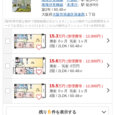
南海汐見橋線
「
木津川
」駅 徒歩9分
築2年 / 60.48㎡
大阪府
大阪市浪速区
浪速西
１丁目
2駅利用可能な物件で移動範囲が広がります♪こちらの物件では初期費用をカ
ードでお支払いいただけます♪こちらの物件はマンションです♪令和6年築の
物件です♪興味を持った方は是非お気軽...
15.3
万
円
(管理費等：12,000円 )
0ヶ月
1ヶ月
敷金
礼金
2階 / 2LDK / 60.48㎡
15.6
万
円
(管理費等：12,000円 )
0万円
敷金
-
礼金
2階 / 2LDK / 60.48㎡
15.5
万
円
(管理費等：12,000円 )
0ヶ月
1ヶ月
敷金
礼金
4階 / 2LDK / 60.48㎡
6
残り
件を表示する