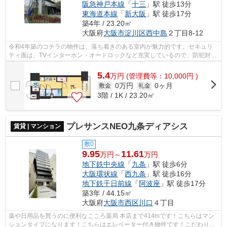
阪急神戸本線
「
十三
」駅 徒歩13分
東海道本線
「
新大阪
」駅 徒歩17分
築4年 / 23.20㎡
大阪府
大阪市淀川区
西中島
２丁目8-12
令和4年築のコチラの物件は、落ち着きのある室内が魅力的です。セキュリ
ティ面は、TVインターホン・オートロックなど充実しているので、防犯対策
もばっちりです。新生活を失敗せず、ス...
5.4
万
円
(管理費等：10,000円 )
0万円
0ヶ月
敷金
礼金
3階 / 1K / 23.20㎡
プレサンスNEO九条ディアシス
賃貸 | マンション
敷0
9.95
11.61
万円～
万円
地下鉄中央線
「
九条
」駅 徒歩6分
大阪環状線
「
西九条
」駅 徒歩16分
地下鉄千日前線
「
阿波座
」駅 徒歩17分
築3年 / 44.15㎡
大阪府
大阪市西区
川口
４丁目
薬や日用品を買うのに便利なこころ薬局 本店まで414mです！こちらはマン
ションタイプになります！こちらはエレベーター付き物件です！こだわりポ