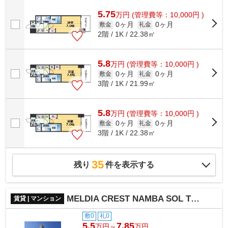
利用可能な物件で移動範囲が広がります。...
5.75
万
円
(管理費等：10,000円 )
0ヶ月
0ヶ月
敷金
礼金
2階 / 1K / 22.38㎡
5.8
万
円
(管理費等：10,000円 )
0ヶ月
0ヶ月
敷金
礼金
3階 / 1K / 21.99㎡
5.8
万
円
(管理費等：10,000円 )
0ヶ月
0ヶ月
敷金
礼金
3階 / 1K / 22.38㎡
35
残り
件を表示する
MELDIA CREST NAMBA SOL TERRACE
賃貸 | マンション
敷0
礼0
5.5
7.85
万円～
万円