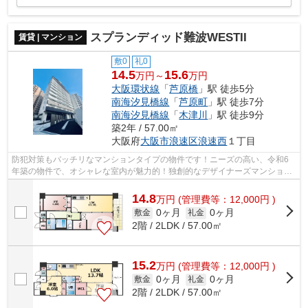
スプランディッド難波WESTII
賃貸 | マンション
敷0
礼0
14.5
15.6
万円～
万円
大阪環状線
「
芦原橋
」駅 徒歩5分
南海汐見橋線
「
芦原町
」駅 徒歩7分
南海汐見橋線
「
木津川
」駅 徒歩9分
築2年 / 57.00㎡
大阪府
大阪市浪速区
浪速西
１丁目
防犯対策もバッチリなマンションタイプの物件です！ニーズの高い、令和6
年築の物件で、オシャレな室内が魅力的！独創的なデザイナーズマンション
で、ご好評いただいています！駅まで5...
14.8
万
円
(管理費等：12,000円 )
0ヶ月
0ヶ月
敷金
礼金
2階 / 2LDK / 57.00㎡
15.2
万
円
(管理費等：12,000円 )
0ヶ月
0ヶ月
敷金
礼金
2階 / 2LDK / 57.00㎡