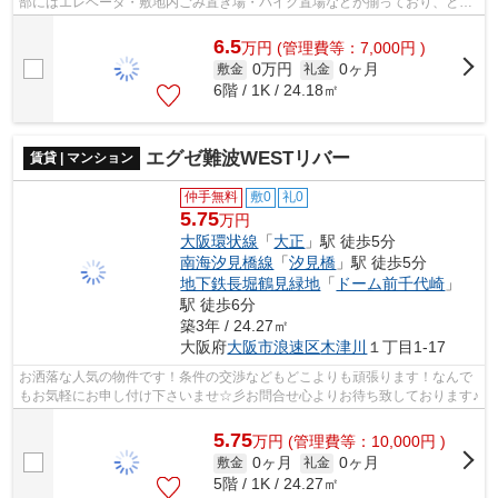
部にはエレベータ・敷地内ごみ置き場・バイク置場などが揃っており、とて
も充実しています。光回線を繋げまし...
6.5
万
円
(管理費等：7,000円 )
0万円
0ヶ月
敷金
礼金
6階 / 1K / 24.18㎡
エグゼ難波WESTリバー
賃貸 | マンション
仲手無料
敷0
礼0
5.75
万円
大阪環状線
「
大正
」駅 徒歩5分
南海汐見橋線
「
汐見橋
」駅 徒歩5分
地下鉄長堀鶴見緑地
「
ドーム前千代崎
」
駅 徒歩6分
築3年 / 24.27㎡
大阪府
大阪市浪速区
木津川
１丁目1-17
お洒落な人気の物件です！条件の交渉などもどこよりも頑張ります！なんで
もお気軽にお申し付け下さいませ☆彡お問合せ心よりお待ち致しております♪
5.75
万
円
(管理費等：10,000円 )
0ヶ月
0ヶ月
敷金
礼金
5階 / 1K / 24.27㎡