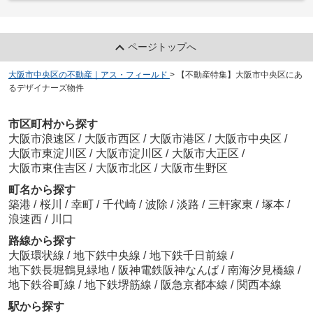
ページトップへ
大阪市中央区の不動産｜アス・フィールド
>
【不動産特集】大阪市中央区にあ
るデザイナーズ物件
市区町村から探す
大阪市浪速区
/
大阪市西区
/
大阪市港区
/
大阪市中央区
/
大阪市東淀川区
/
大阪市淀川区
/
大阪市大正区
/
大阪市東住吉区
/
大阪市北区
/
大阪市生野区
町名から探す
築港
/
桜川
/
幸町
/
千代崎
/
波除
/
淡路
/
三軒家東
/
塚本
/
浪速西
/
川口
路線から探す
大阪環状線
/
地下鉄中央線
/
地下鉄千日前線
/
地下鉄長堀鶴見緑地
/
阪神電鉄阪神なんば
/
南海汐見橋線
/
地下鉄谷町線
/
地下鉄堺筋線
/
阪急京都本線
/
関西本線
駅から探す