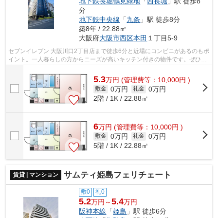
地下鉄長堀鶴見緑地
「
西長堀
」駅 徒歩8
分
地下鉄中央線
「
九条
」駅 徒歩8分
築8年 / 22.88㎡
大阪府
大阪市西区
本田
１丁目5-9
セブンイレブン 大阪川口2丁目店まで徒歩6分と近場にコンビニがあるのもポ
イント。一人暮らしの方からニーズが高いキッチン付きの物件です。ぜひ一
度見ていただきたい、「アスヴェル阿...
5.3
万
円
(管理費等：10,000円 )
0万円
0万円
敷金
礼金
2階 / 1K / 22.88㎡
6
万
円
(管理費等：10,000円 )
0万円
0万円
敷金
礼金
5階 / 1K / 22.88㎡
サムティ姫島フェリチェート
賃貸 | マンション
敷0
礼0
5.2
5.4
万円～
万円
阪神本線
「
姫島
」駅 徒歩6分