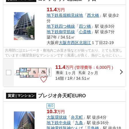
11.4
万円
地下鉄長堀鶴見緑地
「
西大橋
」駅 徒歩2
分
地下鉄四つ橋線
「
四ツ橋
」駅 徒歩3分
地下鉄御堂筋線
「
心斎橋
」駅 徒歩7分
築7年 / 34.51㎡
大阪府
大阪市西区
北堀江
１丁目22-19
共用部にはエレベータ・敷地内ごみ置き場などが揃っており、とても充実し
ています☆眺望良好なマンションです☆風通しが良く、熱がこもりにくいの
で、室内が暑くなりにくいです☆落ち着き...
11.4
万
円
(管理費等：6,000円 )
1ヶ月
2ヶ月
敷金
礼金
14階 / 1R / 34.51㎡
プレジオ弁天町EURO
賃貸 | マンション
敷0
10.3
万円
大阪環状線
「
弁天町
」駅 徒歩4分
地下鉄中央線
「
九条
」駅 徒歩16分
阪神電鉄阪神なんば
「
千鳥橋
」駅 徒歩18