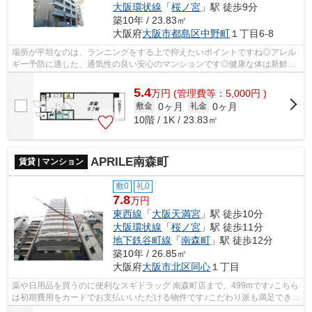
大阪環状線
「
桜ノ宮
」駅 徒歩9分
築10年 / 23.83㎡
大阪府
大阪市都島区
中野町
１丁目6-8
場所が平坦なのは、ランニングをする上で抑えたいポイントですね◎アレル
ギー予防に適した、通気性の良い安心のマンションです◎健康な体は新鮮な
空気を吸うところから◎クレジットカード...
5.4
万
円
(管理費等：5,000円 )
0ヶ月
0ヶ月
敷金
礼金
10階 / 1K / 23.83㎡
APRILE南森町
賃貸 | マンション
敷0
礼0
7.8
万円
東西線
「
大阪天満宮
」駅 徒歩10分
大阪環状線
「
桜ノ宮
」駅 徒歩11分
地下鉄谷町線
「
南森町
」駅 徒歩12分
築10年 / 26.85㎡
大阪府
大阪市北区
同心
１丁目
薬や日用品を買うのに便利なスギドラッグ 南森町店まで、499mです♪こちら
は初期費用をカードでお支払いいただける物件です♪こだわり派も満足できる
デザイナーズマンションです♪APRILE...