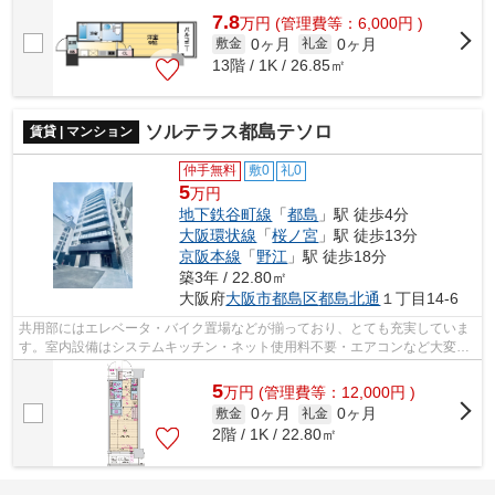
7.8
万
円
(管理費等：6,000円 )
0ヶ月
0ヶ月
敷金
礼金
13階 / 1K / 26.85㎡
ソルテラス都島テソロ
賃貸 | マンション
仲手無料
敷0
礼0
5
万円
地下鉄谷町線
「
都島
」駅 徒歩4分
大阪環状線
「
桜ノ宮
」駅 徒歩13分
京阪本線
「
野江
」駅 徒歩18分
築3年 / 22.80㎡
大阪府
大阪市都島区
都島北通
１丁目14-6
共用部にはエレベータ・バイク置場などが揃っており、とても充実していま
す。室内設備はシステムキッチン・ネット使用料不要・エアコンなど大変充
実。通風良好で常に新鮮な空気を送り...
5
万
円
(管理費等：12,000円 )
0ヶ月
0ヶ月
敷金
礼金
2階 / 1K / 22.80㎡