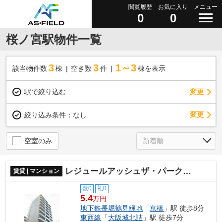
閲覧履歴
お気に入り
メニュー
0
0
桜ノ宮駅物件一覧
3
3
1～3
該当物件数
棟
空き数
件
棟を表示
駅で絞り込む
変更
変更
絞り込み条件：
なし
空室のみ
レジュールアッシュザ・パークロント
賃貸 | マンション
敷0
礼0
5.4
万円
地下鉄長堀鶴見緑地
「
京橋
」駅 徒歩8分
東西線
「
大阪城北詰
」駅 徒歩7分