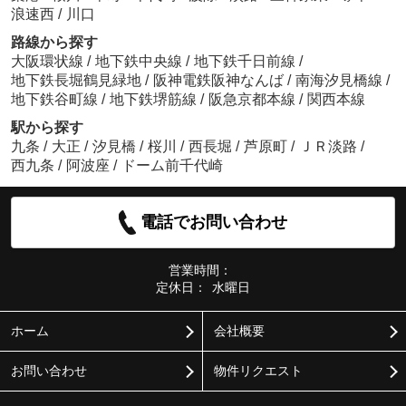
浪速西
/
川口
路線から探す
大阪環状線
/
地下鉄中央線
/
地下鉄千日前線
/
地下鉄長堀鶴見緑地
/
阪神電鉄阪神なんば
/
南海汐見橋線
/
地下鉄谷町線
/
地下鉄堺筋線
/
阪急京都本線
/
関西本線
駅から探す
九条
/
大正
/
汐見橋
/
桜川
/
西長堀
/
芦原町
/
ＪＲ淡路
/
西九条
/
阿波座
/
ドーム前千代崎
電話でお問い合わせ
営業時間：
定休日：
水曜日
ホーム
会社概要
お問い合わせ
物件リクエスト