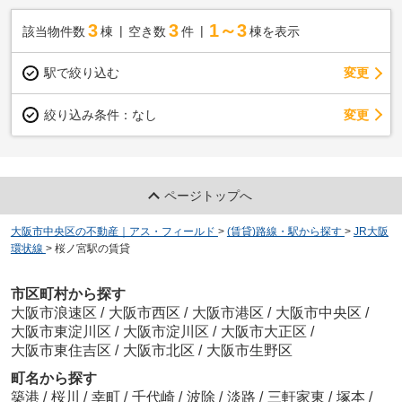
3
3
1～3
該当物件数
棟
空き数
件
棟を表示
駅で絞り込む
変更
変更
絞り込み条件：
なし
ページトップへ
大阪市中央区の不動産｜アス・フィールド
>
(賃貸)路線・駅から探す
>
JR大阪
環状線
>
桜ノ宮駅の賃貸
市区町村から探す
大阪市浪速区
/
大阪市西区
/
大阪市港区
/
大阪市中央区
/
大阪市東淀川区
/
大阪市淀川区
/
大阪市大正区
/
大阪市東住吉区
/
大阪市北区
/
大阪市生野区
町名から探す
築港
/
桜川
/
幸町
/
千代崎
/
波除
/
淡路
/
三軒家東
/
塚本
/