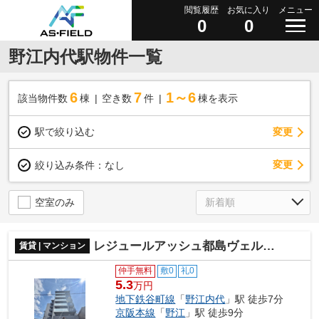
閲覧履歴
お気に入り
メニュー
0
0
野江内代駅物件一覧
6
7
1～6
該当物件数
棟
空き数
件
棟を表示
駅で絞り込む
変更
変更
絞り込み条件：
なし
空室のみ
レジュールアッシュ都島ヴェルクレール
賃貸 | マンション
仲手無料
敷0
礼0
5.3
万円
地下鉄谷町線
「
野江内代
」駅 徒歩7分
京阪本線
「
野江
」駅 徒歩9分