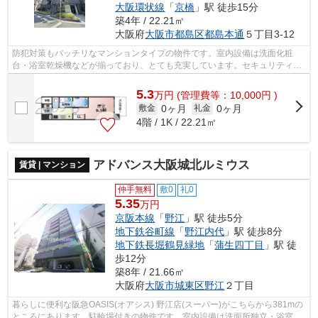
大阪環状線
「
京橋
」駅 徒歩15分
築4年 / 22.21㎡
大阪府
大阪市都島区
都島本通
５丁目3-12
防犯対策もバッチリなマンションタイプの物件です。室内設備は洗面化粧
台・浴室乾燥機などが揃っており、とても充実しています。セキュリティ面
は、オートロック・TVインターホンなど...
5.3
万
円
(管理費等：10,000円 )
0ヶ月
0ヶ月
敷金
礼金
4階 / 1K / 22.21㎡
アドバンス大阪城北ルミウス
賃貸 | マンション
仲手無料
敷0
礼0
5.35
万円
京阪本線
「
野江
」駅 徒歩5分
地下鉄谷町線
「
野江内代
」駅 徒歩8分
地下鉄長堀鶴見緑地
「
蒲生四丁目
」駅 徒
歩12分
築8年 / 21.66㎡
大阪府
大阪市城東区
野江
２丁目
暮らしに便利な阪急OASIS(オアシス) 野江店(スーパー)がこちらから381mの
ところにあります。駐輪場付きの物件です。室内設備は洗面所独立・浴室乾