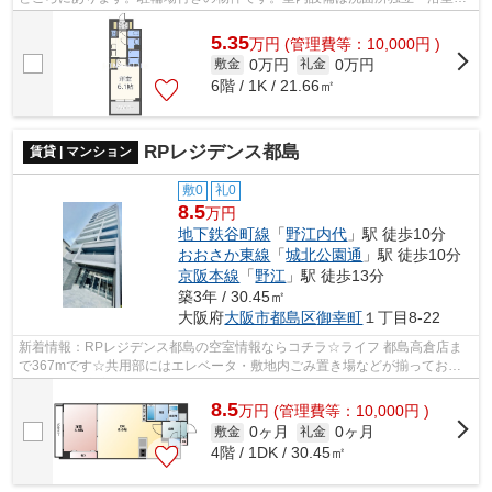
燥機など大変充実。こだわりポイント...
5.35
万
円
(管理費等：10,000円 )
0万円
0万円
敷金
礼金
6階 / 1K / 21.66㎡
RPレジデンス都島
賃貸 | マンション
敷0
礼0
8.5
万円
地下鉄谷町線
「
野江内代
」駅 徒歩10分
おおさか東線
「
城北公園通
」駅 徒歩10分
京阪本線
「
野江
」駅 徒歩13分
築3年 / 30.45㎡
大阪府
大阪市都島区
御幸町
１丁目8-22
新着情報：RPレジデンス都島の空室情報ならコチラ☆ライフ 都島高倉店ま
で367mです☆共用部にはエレベータ・敷地内ごみ置き場などが揃ってお
り、とても充実しています☆地上10階建ての物...
8.5
万
円
(管理費等：10,000円 )
0ヶ月
0ヶ月
敷金
礼金
4階 / 1DK / 30.45㎡