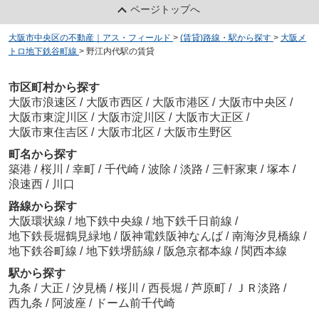
ページトップへ
大阪市中央区の不動産｜アス・フィールド
>
(賃貸)路線・駅から探す
>
大阪メ
トロ地下鉄谷町線
>
野江内代駅の賃貸
市区町村から探す
大阪市浪速区
/
大阪市西区
/
大阪市港区
/
大阪市中央区
/
大阪市東淀川区
/
大阪市淀川区
/
大阪市大正区
/
大阪市東住吉区
/
大阪市北区
/
大阪市生野区
町名から探す
築港
/
桜川
/
幸町
/
千代崎
/
波除
/
淡路
/
三軒家東
/
塚本
/
浪速西
/
川口
路線から探す
大阪環状線
/
地下鉄中央線
/
地下鉄千日前線
/
地下鉄長堀鶴見緑地
/
阪神電鉄阪神なんば
/
南海汐見橋線
/
地下鉄谷町線
/
地下鉄堺筋線
/
阪急京都本線
/
関西本線
駅から探す
九条
/
大正
/
汐見橋
/
桜川
/
西長堀
/
芦原町
/
ＪＲ淡路
/
西九条
/
阿波座
/
ドーム前千代崎