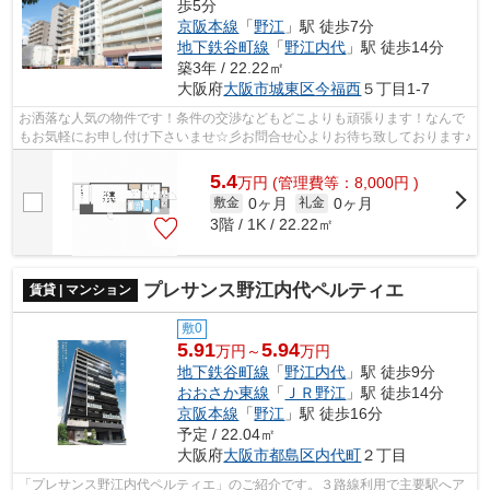
歩5分
京阪本線
「
野江
」駅 徒歩7分
地下鉄谷町線
「
野江内代
」駅 徒歩14分
築3年 / 22.22㎡
大阪府
大阪市城東区
今福西
５丁目1-7
お洒落な人気の物件です！条件の交渉などもどこよりも頑張ります！なんで
もお気軽にお申し付け下さいませ☆彡お問合せ心よりお待ち致しております♪
5.4
万
円
(管理費等：8,000円 )
0ヶ月
0ヶ月
敷金
礼金
3階 / 1K / 22.22㎡
プレサンス野江内代ペルティエ
賃貸 | マンション
敷0
5.91
5.94
万円～
万円
地下鉄谷町線
「
野江内代
」駅 徒歩9分
おおさか東線
「
ＪＲ野江
」駅 徒歩14分
京阪本線
「
野江
」駅 徒歩16分
予定 / 22.04㎡
大阪府
大阪市都島区
内代町
２丁目
「プレサンス野江内代ペルティエ」のご紹介です。３路線利用で主要駅へア