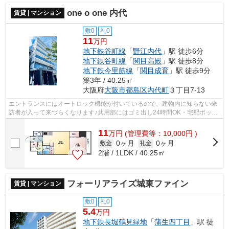
one o one 内代
賃貸 | マンション
敷0
礼0
11
万円
地下鉄谷町線
「
野江内代
」駅 徒歩6分
地下鉄谷町線
「
関目高殿
」駅 徒歩8分
地下鉄今里筋線
「
関目成育
」駅 徒歩9分
築3年 / 40.25㎡
大阪府
大阪市都島区
内代町
３丁目7-13
エントランスにはオートロック機能が付いているので、建物内に知らない来
訪者が入って来づらくなります♪共用部にはゴミ出し24時間OK・宅配ボック
スなどが備わっておりとても充実してい...
11
万
円
(管理費等：10,000円 )
0ヶ月
0ヶ月
敷金
礼金
2階 / 1LDK / 40.25㎡
フォーリアライズ城東ファイン
賃貸 | マンション
敷0
礼0
5.4
万円
地下鉄長堀鶴見緑地
「
蒲生四丁目
」駅 徒