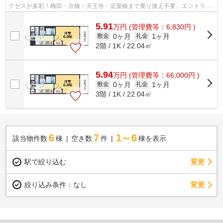
クセスが多彩！梅田・京橋・天王寺・淀屋橋まで乗り換え不要。エントラン
スはオートロック、宅配ボックス、駐...
5.91
万
円
(管理費等：6,830円 )
0ヶ月
1ヶ月
敷金
礼金
2階 / 1K / 22.04㎡
5.94
万
円
(管理費等：66,000円 )
0ヶ月
1ヶ月
敷金
礼金
3階 / 1K / 22.04㎡
6
7
1～6
該当物件数
棟
空き数
件
棟を表示
駅で絞り込む
変更
変更
絞り込み条件：
なし