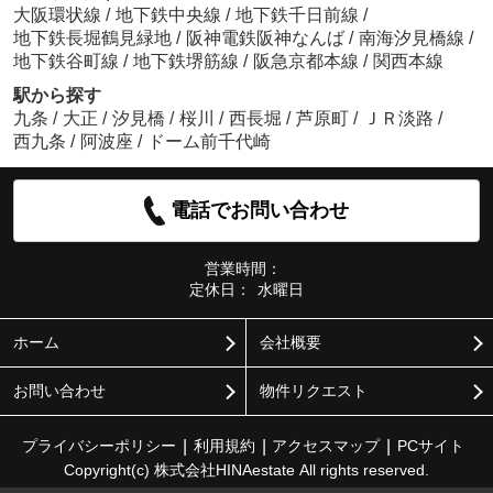
大阪環状線
/
地下鉄中央線
/
地下鉄千日前線
/
地下鉄長堀鶴見緑地
/
阪神電鉄阪神なんば
/
南海汐見橋線
/
地下鉄谷町線
/
地下鉄堺筋線
/
阪急京都本線
/
関西本線
駅から探す
九条
/
大正
/
汐見橋
/
桜川
/
西長堀
/
芦原町
/
ＪＲ淡路
/
西九条
/
阿波座
/
ドーム前千代崎
電話でお問い合わせ
営業時間：
定休日：
水曜日
ホーム
会社概要
お問い合わせ
物件リクエスト
プライバシーポリシー
利用規約
アクセスマップ
PCサイト
Copyright(c) 株式会社HINAestate All rights reserved.