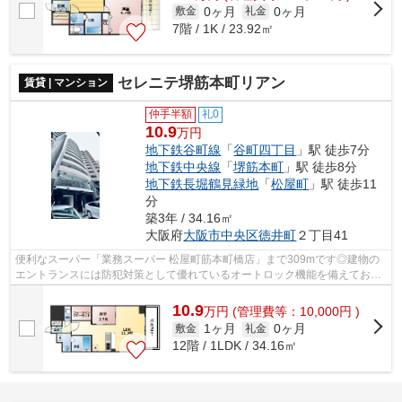
0ヶ月
0ヶ月
敷金
礼金
7階 / 1K / 23.92㎡
セレニテ堺筋本町リアン
賃貸 | マンション
仲手半額
礼0
10.9
万円
地下鉄谷町線
「
谷町四丁目
」駅 徒歩7分
地下鉄中央線
「
堺筋本町
」駅 徒歩8分
地下鉄長堀鶴見緑地
「
松屋町
」駅 徒歩11
分
築3年 / 34.16㎡
大阪府
大阪市中央区
徳井町
２丁目41
便利なスーパー「業務スーパー 松屋町筋本町橋店」まで309mです◎建物の
エントランスには防犯対策として優れているオートロック機能を備えており
ます◎留守中でも安心ください◎定期的な...
10.9
万
円
(管理費等：10,000円 )
1ヶ月
0ヶ月
敷金
礼金
12階 / 1LDK / 34.16㎡