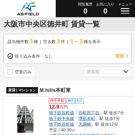
閲覧履歴
お気に入り
メニュー
0
0
大阪市中央区徳井町 賃貸一覧
3
3
1～3
該当物件数
棟
空き数
件
棟を表示
変更
絞り込み条件：
なし
空室のみ
M.hills本町東
賃貸 | マンション
仲手半額
敷0
礼0
12.9
万円
地下鉄谷町線
「
谷町四丁目
」駅 徒歩7分
地下鉄中央線
「
堺筋本町
」駅 徒歩7分
地下鉄谷町線
「
天満橋
」駅 徒歩12分
予定 / 40.30㎡