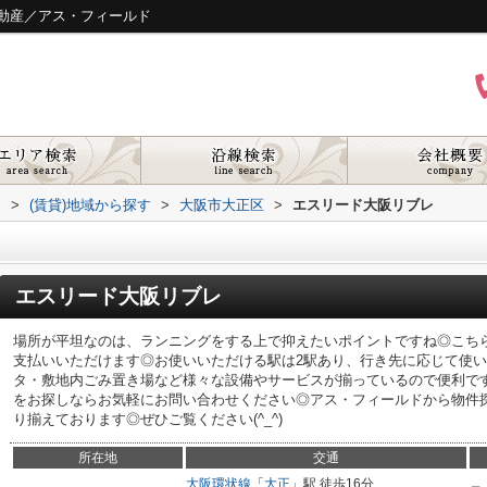
動産／アス・フィールド
ド
>
(賃貸)地域から探す
>
大阪市大正区
>
エスリード大阪リブレ
エスリード大阪リブレ
場所が平坦なのは、ランニングをする上で抑えたいポイントですね◎こち
支払いいただけます◎お使いいただける駅は2駅あり、行き先に応じて使
タ・敷地内ごみ置き場など様々な設備やサービスが揃っているので便利で
をお探しならお気軽にお問い合わせください◎アス・フィールドから物件
り揃えております◎ぜひご覧ください(^_^)
所在地
交通
大阪環状線
「
大正
」駅 徒歩16分