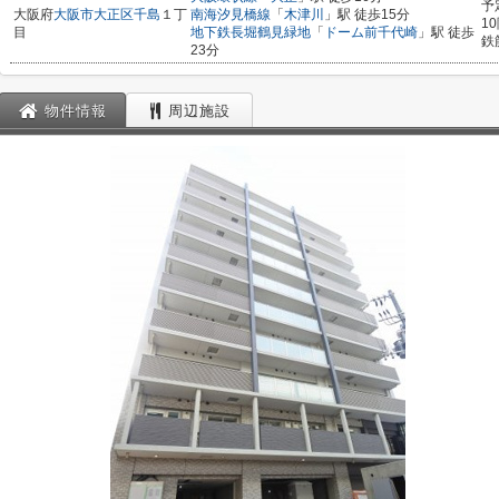
予
大阪府
大阪市大正区
千島
１丁
南海汐見橋線
「
木津川
」駅 徒歩15分
1
目
地下鉄長堀鶴見緑地
「
ドーム前千代崎
」駅 徒歩
鉄
23分
物件情報
周辺施設