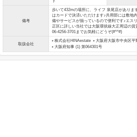
ト
歩いて432mの場所に、ライフ 泉尾店がありま
はカードで決済いただけます♪共用部には敷地
備考
備やサービスが揃っているので便利です♪エス
正区に詳しい当社では大阪環状線大正周辺の賃
06-4256-3701までお気軽にどうぞ(#^^#)
株式会社HINAestate
大阪府大阪市中央区平野
取扱会社
大阪府知事 (1) 第064301号