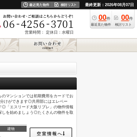
最終更新：2026年08月07日
00
00
件
件
最近見た物件
検討リスト
営業時間：
定休日：水曜日
らのマンションでは初期費用をカードでお
い分けができます◎共用部にはエレベー
す◎「エスリード大阪リブレ」の物件情報
探しを始めましょう◎たくさんの物件を取
建物
空室情報へ