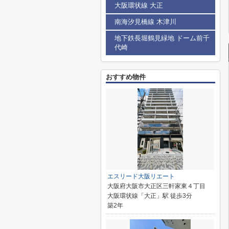
大阪環状線 大正
南海汐見橋線 木津川
地下鉄長堀鶴見緑地 ドーム前千
代崎
おすすめ物件
エスリード大阪リエート
大阪府大阪市大正区三軒家東４丁目
大阪環状線「大正」駅 徒歩3分
築2年