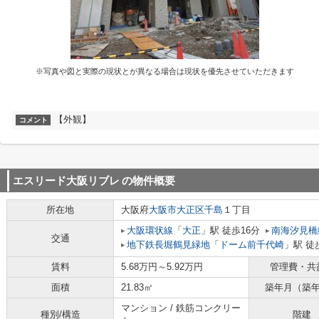
※写真や図と実際の現状とが異なる場合は現状を優先させていただきます
【外観】
コメント
エスリード大阪リブレ
の物件概要
所在地
大阪府
大阪市大正区
千島
１丁目
大阪環状線
「
大正
」駅 徒歩16分
南海汐見橋
交通
地下鉄長堀鶴見緑地
「
ドーム前千代崎
」駅 徒
賃料
5.68万円～5.92万円
管理費・共
面積
21.83㎡
築年月（築
マンション / 鉄筋コンクリー
種別/構造
階建