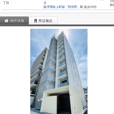
1
丁目
分
鉄
阪堺電軌上町線
「
阿倍野
」駅 徒歩19分
物件情報
周辺施設