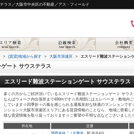
ステラス／大阪市中央区の不動産／アス・フィールド
ド
>
(賃貸)地域から探す
>
大阪市浪速区
>
エスリード難波ステーションゲ
ゲート サウステラス
エスリード難波ステーションゲート サウステラス
多くの方からご好評頂いているエスリード難波ステーションゲート サウ
なんばウォーク内出張所まで499mです☆共用部にはエレベータ・敷地内
しています☆四季折々の風を感じられる通風良好な快適のマンションです
ンション☆大阪市浪速区エリアにある賃貸情報のことなら、地域に密着し
様な賃貸情報を取り扱っております☆ご要望や不明な点などございましたら、
所在地
交通
関西本線
「
ＪＲ難波
」駅 徒歩4分
築