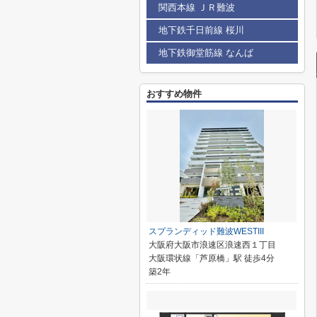
関西本線 ＪＲ難波
地下鉄千日前線 桜川
地下鉄御堂筋線 なんば
おすすめ物件
スプランディッド難波WESTIII
大阪府大阪市浪速区浪速西１丁目
大阪環状線「芦原橋」駅 徒歩4分
築2年