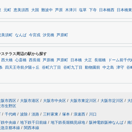
東
元町
恵美須西
大国
難波中
芦原
木津川
塩草
下寺
日本橋西
日本橋東
恵美須町
なんば
今宮戎
汐見橋
芦原町
ウステラス周辺の駅から探す
西大橋
心斎橋
西長堀
芦原橋
芦原町
日本橋
大正
長堀橋
ドーム前千代
条
四天王寺前夕陽ヶ丘
谷町六丁目
谷町九丁目
動物園前
中之島
津守
谷
大阪市西区
/
大阪市港区
/
大阪市中央区
/
大阪市東淀川区
/
大阪市淀川区
/
大
阪市生野区
町
/
千代崎
/
波除
/
淡路
/
三軒家東
/
塚本
/
浪速西
/
川口
下鉄中央線
/
地下鉄千日前線
/
地下鉄長堀鶴見緑地
/
阪神電鉄阪神なんば
/
南
阪急京都本線
/
関西本線