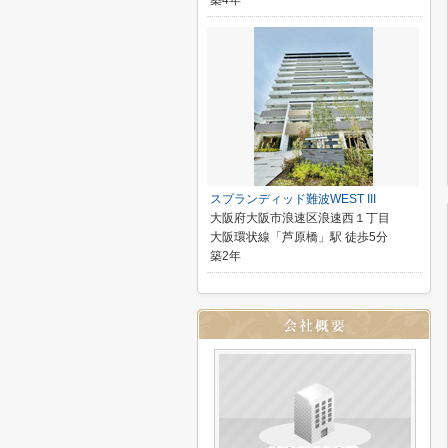
築4年
スプランディッド難波WEST III
大阪府大阪市浪速区浪速西１丁目
大阪環状線「芦原橋」駅 徒歩5分
築2年