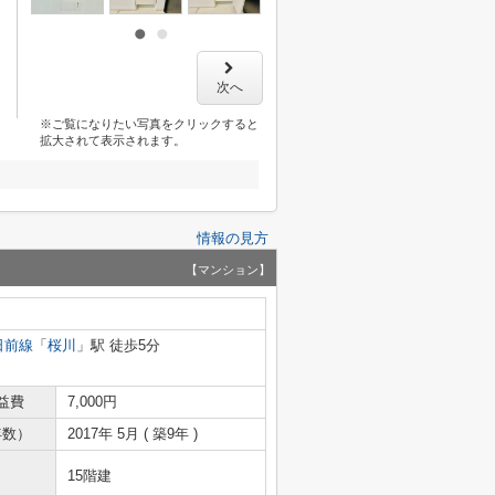
次へ
※ご覧になりたい写真をクリックすると
拡大されて表示されます。
情報の見方
【マンション】
日前線
「
桜川
」駅 徒歩5分
益費
7,000円
年数）
2017年 5月 ( 築9年 )
15階建