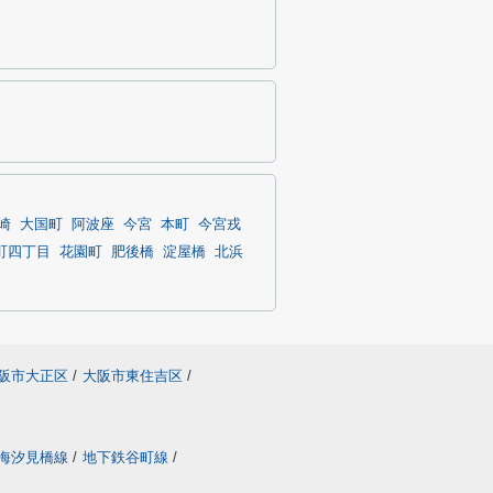
崎
大国町
阿波座
今宮
本町
今宮戎
町四丁目
花園町
肥後橋
淀屋橋
北浜
阪市大正区
/
大阪市東住吉区
/
海汐見橋線
/
地下鉄谷町線
/