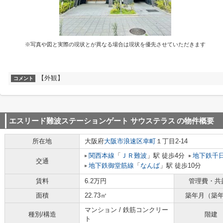
※写真や図と実際の現状とが異なる場合は現状を優先させていただきます
【外観】
コメント
エスリード難波ステーションゲート サウステラス
の物件概要
所在地
大阪府
大阪市浪速区
幸町
１丁目2-14
関西本線
「
ＪＲ難波
」駅 徒歩4分
地下鉄千
交通
地下鉄御堂筋線
「
なんば
」駅 徒歩10分
賃料
6.2万円
管理費・共
面積
22.73㎡
築年月（築
マンション / 鉄筋コンクリー
種別/構造
階建
ト