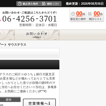
最終更新：2026年08月06日
00
00
件
件
最近見た物件
検討リスト
営業時間：
定休日：水曜日
ート サウステラス
ステラスのご紹介☆ゆうちょ銀行大阪支店
ごみ置き場などが備わっておりとても充実
☆しっかりとした造りが自慢の築6年のマ
た当社へお任せください☆当社は、多種多
お気軽にご連絡ください(#^^#)
建物
空室情報へ
9年