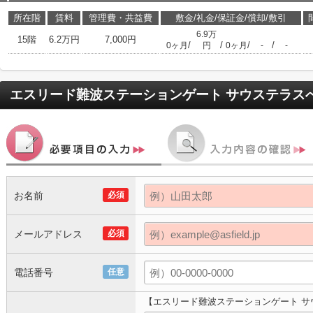
所在階
賃料
管理費・共益費
敷金/礼金/保証金/償却/敷引
6.9万
15階
6.2万円
7,000円
/
/
/
/
0ヶ月
円
0ヶ月
-
-
エスリード難波ステーションゲート サウステラス
お名前
必須
メールアドレス
必須
電話番号
任意
【エスリード難波ステーションゲート サ