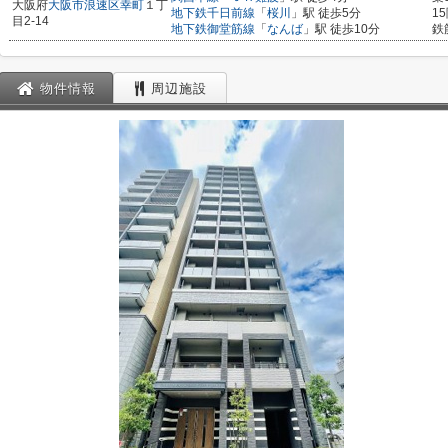
大阪府
大阪市浪速区
幸町
１丁
地下鉄千日前線
「
桜川
」駅 徒歩5分
1
目2-14
地下鉄御堂筋線
「
なんば
」駅 徒歩10分
鉄
物件情報
周辺施設