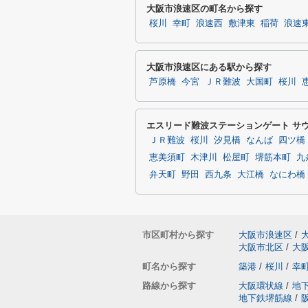
大阪市浪速区の町名から探す
桜川
幸町
浪速西
敷津東
稲荷
浪速
大阪市浪速区にある駅から探す
芦原橋
今宮
ＪＲ難波
大国町
桜川
エスリード難波ステーションゲート サ
ＪＲ難波
桜川
汐見橋
なんば
四ツ橋
恵美須町
木津川
松屋町
堺筋本町
九
弁天町
野田
西九条
大江橋
なにわ橋
市区町村から探す
大阪市浪速区
/
大阪市北区
/
大
町名から探す
築港
/
桜川
/
幸
路線から探す
大阪環状線
/
地
地下鉄堺筋線
/