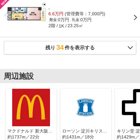
-
6.6万円
(管理費等：7,000円)
0万円
0万円
敷金
礼金
2階
23.25㎡
1K
34
残り
件を表示する
周辺施設
マクドナルド 新大阪駅店
ローソン 淀川キリスト教病院店
約1737m／22分
約1431m／18分
約1429m／