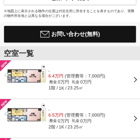
※地図上に表示される物件の位置は付近住所に所在することを表すものであり、実際
の物件所在地とは異なる場合がございます。
お問い合わせ(無料)
空室一覧
-
6.4万円
(管理費等：7,000円)
0万円
0万円
敷金
礼金
1階
23.25㎡
1K
-
6.5万円
(管理費等：7,000円)
0万円
0万円
敷金
礼金
2階
23.25㎡
1K