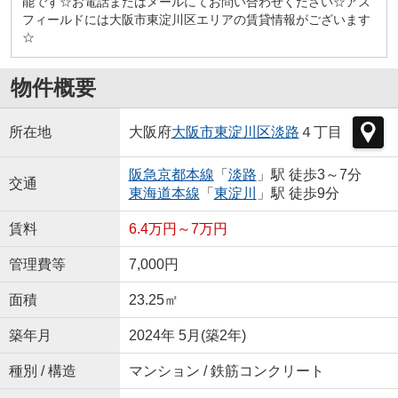
能です☆お電話またはメールにてお問い合わせください☆アス
フィールドには大阪市東淀川区エリアの賃貸情報がございます
☆
物件概要
所在地
大阪府
大阪市東淀川区
淡路
４丁目
阪急京都本線
「
淡路
」駅 徒歩3～7分
交通
東海道本線
「
東淀川
」駅 徒歩9分
賃料
6.4万円～7万円
管理費等
7,000円
面積
23.25㎡
築年月
2024年 5月(築2年)
種別 / 構造
マンション / 鉄筋コンクリート