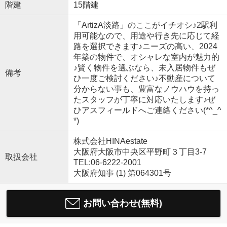
階建
15階建
「ArtizA淡路」のここがイチオシ♪2駅利
用可能なので、用途や行き先に応じて経
路を選択できます♪ニーズの高い、2024
年築の物件で、オシャレな室内が魅力的
♪賢く物件を選ぶなら、未入居物件もぜ
備考
ひ一度ご検討ください♪不動産について
分からない事も、豊富なノウハウを持っ
たスタッフが丁寧に対応いたします♪ぜ
ひアスフィールドへご連絡ください(*^_^
*)
株式会社HINAestate
大阪府大阪市中央区平野町３丁目3-7
取扱会社
TEL:06-6222-2001
大阪府知事 (1) 第064301号
お問い合わせ(無料)