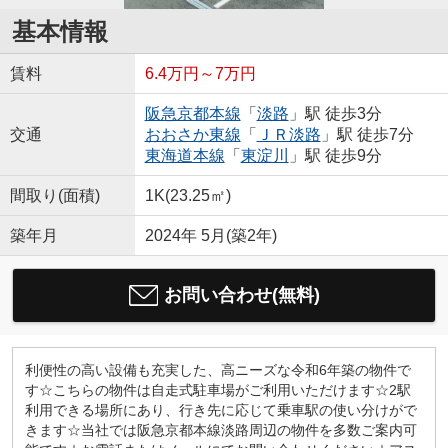
基本情報
賃料
6.4万円～7万円
阪急京都本線
「
淡路
」駅 徒歩3分
交通
おおさか東線
「
ＪＲ淡路
」駅 徒歩7分
東海道本線
「
東淀川
」駅 徒歩9分
間取り(面積)
1K(23.25㎡)
築年月
2024年 5月(築2年)
お問い合わせ(無料)
利便性の高い設備も充実した、高ニーズな令和6年築の物件で
す☆こちらの物件は自走式駐車場がご利用いただけます☆2駅
利用できる場所にあり、行き先に応じて乗車駅の使い分けがで
きます☆当社では阪急京都本線淡路周辺の物件を多数ご案内可