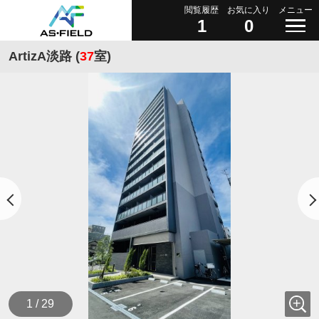
閲覧履歴
お気に入り
メニュー
1
0
ArtizA淡路 (
37
室)
1 / 29