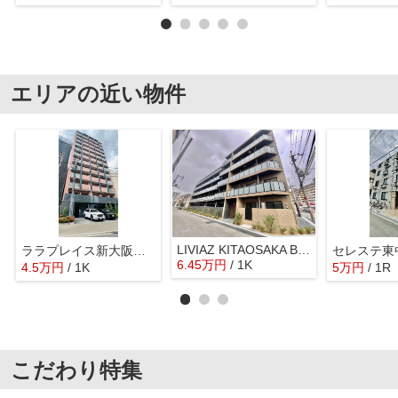
エリアの近い物件
LIVIAZ KITAOSAKA BREZZA
ララプレイス新大阪シエスタ
セレステ東
6.45
万
円
/ 1K
4.5
万
円
/ 1K
5
万
円
/ 1R
こだわり特集