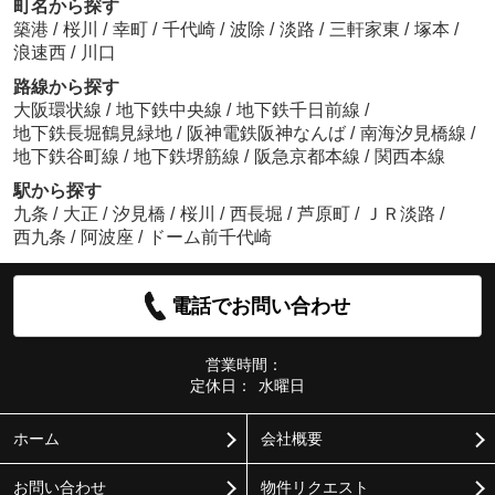
町名から探す
築港
/
桜川
/
幸町
/
千代崎
/
波除
/
淡路
/
三軒家東
/
塚本
/
浪速西
/
川口
路線から探す
大阪環状線
/
地下鉄中央線
/
地下鉄千日前線
/
地下鉄長堀鶴見緑地
/
阪神電鉄阪神なんば
/
南海汐見橋線
/
地下鉄谷町線
/
地下鉄堺筋線
/
阪急京都本線
/
関西本線
駅から探す
九条
/
大正
/
汐見橋
/
桜川
/
西長堀
/
芦原町
/
ＪＲ淡路
/
西九条
/
阿波座
/
ドーム前千代崎
電話でお問い合わせ
営業時間：
定休日：
水曜日
ホーム
会社概要
お問い合わせ
物件リクエスト