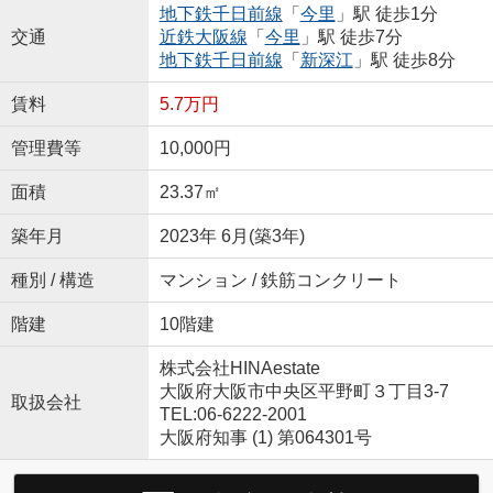
地下鉄千日前線
「
今里
」駅 徒歩1分
交通
近鉄大阪線
「
今里
」駅 徒歩7分
地下鉄千日前線
「
新深江
」駅 徒歩8分
賃料
5.7万円
管理費等
10,000円
面積
23.37㎡
築年月
2023年 6月(築3年)
種別 / 構造
マンション / 鉄筋コンクリート
階建
10階建
株式会社HINAestate
大阪府大阪市中央区平野町３丁目3-7
取扱会社
TEL:06-6222-2001
大阪府知事 (1) 第064301号