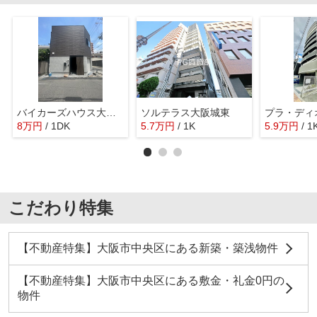
バイカーズハウス大今里南
ソルテラス大阪城東
プラ・ディ
8
万
円
/ 1DK
5.7
万
円
/ 1K
5.9
万
円
/ 1
こだわり特集
【不動産特集】大阪市中央区にある新築・築浅物件
【不動産特集】大阪市中央区にある敷金・礼金0円の
物件