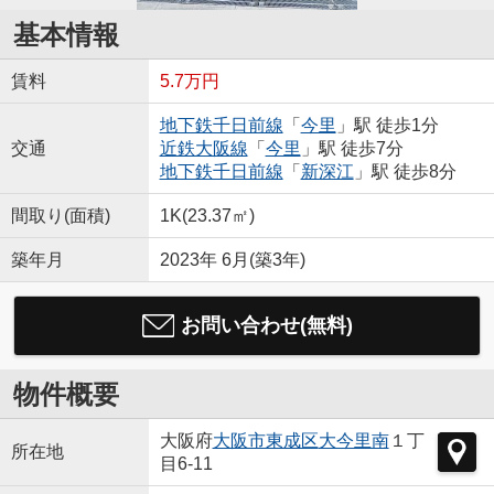
基本情報
賃料
5.7万円
地下鉄千日前線
「
今里
」駅 徒歩1分
交通
近鉄大阪線
「
今里
」駅 徒歩7分
地下鉄千日前線
「
新深江
」駅 徒歩8分
間取り(面積)
1K(23.37㎡)
築年月
2023年 6月(築3年)
お問い合わせ(無料)
物件概要
大阪府
大阪市東成区
大今里南
１丁
所在地
目6-11