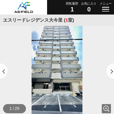
閲覧履歴
お気に入り
メニュー
1
0
エスリードレジデンス大今里 (
1
室)
1 / 29