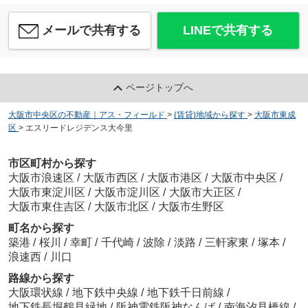
メールで共有する
LINEで共有する
ページトップへ
大阪市中央区の不動産｜アス・フィールド
>
(賃貸)地域から探す
>
大阪市東成
区
>
エスリードレジデンス大今里
市区町村から探す
大阪市浪速区
/
大阪市西区
/
大阪市港区
/
大阪市中央区
/
大阪市東淀川区
/
大阪市淀川区
/
大阪市大正区
/
大阪市東住吉区
/
大阪市北区
/
大阪市生野区
町名から探す
築港
/
桜川
/
幸町
/
千代崎
/
波除
/
淡路
/
三軒家東
/
塚本
/
浪速西
/
川口
路線から探す
大阪環状線
/
地下鉄中央線
/
地下鉄千日前線
/
地下鉄長堀鶴見緑地
/
阪神電鉄阪神なんば
/
南海汐見橋線
/