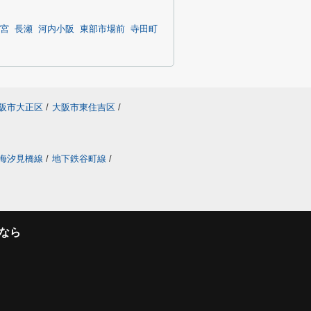
宮
長瀬
河内小阪
東部市場前
寺田町
阪市大正区
/
大阪市東住吉区
/
海汐見橋線
/
地下鉄谷町線
/
なら