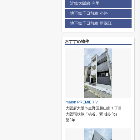
近鉄大阪線 今里
地下鉄千日前線 小路
地下鉄千日前線 新深江
おすすめ物件
maion PREMIER V
大阪府大阪市生野区勝山南１丁目
大阪環状線「桃谷」駅 徒歩9分
築2年