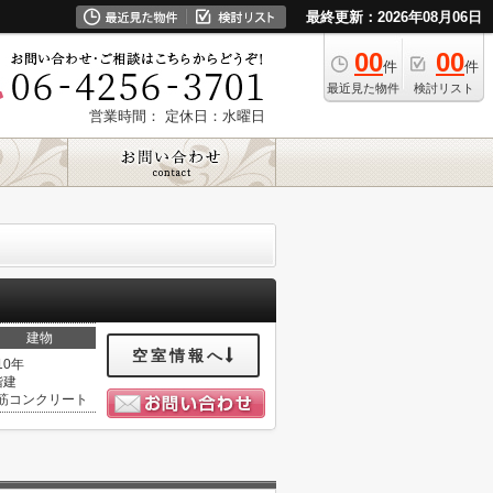
最終更新：2026年08月06日
00
00
件
件
最近見た物件
検討リスト
営業時間：
定休日：水曜日
建物
空室情報へ
10年
階建
筋コンクリート