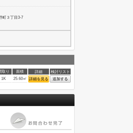
町３丁目3-7
間取り
面積
詳細
検討リスト
1K
25.60㎡
詳細を見る
追加する