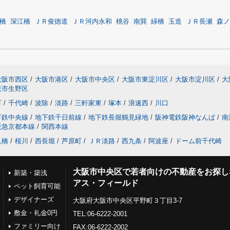
橋
深江橋
ＪＲ俊徳道
ＪＲ河内永和
桃谷
南巽
緑橋
玉造
ＪＲ長瀬
森ノ
大阪市西区
/
大阪市港区
/
大阪市中央区
/
大阪市東淀川区
/
大阪市淀川区
/
大
阪市生野区
町
/
千代崎
/
波除
/
淡路
/
三軒家東
/
塚本
/
浪速西
/
川口
下鉄中央線
/
地下鉄千日前線
/
地下鉄長堀鶴見緑地
/
阪神電鉄阪神なんば
/
南
阪急京都本線
/
関西本線
見橋
/
桜川
/
西長堀
/
芦原町
/
ＪＲ淡路
/
西九条
/
阿波座
/
ドーム前千代崎
大阪市中央区で若者向けの不動産をお探し
新築・築浅
アス・フィールド
ペット飼育可能
デザイナーズ
大阪府大阪市中央区平野町３丁目3-7
敷金・礼金0円
TEL:06-6222-2001
ファミリー向け
FAX:06-6222-2002