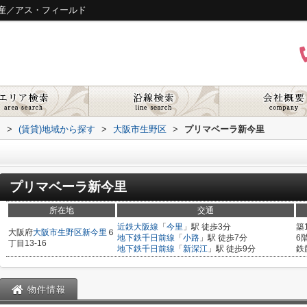
産／アス・フィールド
ド
>
(賃貸)地域から探す
>
大阪市生野区
>
プリマベーラ新今里
プリマベーラ新今里
所在地
交通
近鉄大阪線
「
今里
」駅 徒歩3分
築
大阪府
大阪市生野区
新今里
６
地下鉄千日前線
「
小路
」駅 徒歩7分
6
丁目13-16
地下鉄千日前線
「
新深江
」駅 徒歩9分
鉄
物件情報