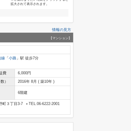
拡大されて表示されます。
情報の見方
【マンション】
前線
「
小路
」駅 徒歩7分
益費
6,000円
年数）
2016年 8月 ( 築10年 )
6階建
町３丁目3-7
TEL:06-6222-2001