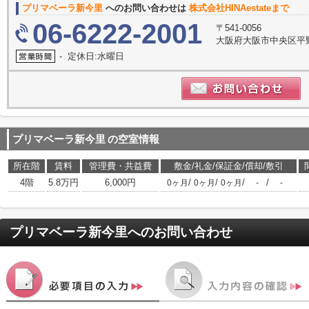
プリマベーラ新今里
へのお問い合わせは
株式会社HINAestateまで
06-6222-2001
〒541-0056
大阪府大阪市中央区平野
- 定休日:水曜日
プリマベーラ新今里
の空室情報
所在階
賃料
管理費・共益費
敷金/礼金/保証金/償却/敷引
4階
5.8万円
6,000円
/
/
/
/
0ヶ月
0ヶ月
0ヶ月
-
-
プリマベーラ新今里
へのお問い合わせ