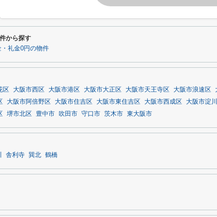
件から探す
・礼金0円の物件
花区
大阪市西区
大阪市港区
大阪市大正区
大阪市天王寺区
大阪市浪速区
区
大阪市阿倍野区
大阪市住吉区
大阪市東住吉区
大阪市西成区
大阪市淀
区
堺市北区
豊中市
吹田市
守口市
茨木市
東大阪市
川
舎利寺
巽北
鶴橋