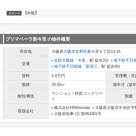
【外観】
コメント
プリマベーラ新今里
の物件概要
所在地
大阪府
大阪市生野区
新今里
６丁目13-16
近鉄大阪線
「
今里
」駅 徒歩3分
地下鉄千日
交通
地下鉄千日前線
「
新深江
」駅 徒歩9分
賃料
5.8万円
管理費・共
面積
25.60㎡
築年月（築
マンション / 鉄筋コンクリー
種別/構造
階建
ト
株式会社HINAestate
大阪府大阪市中央区平野
取扱会社
大阪府知事 (1) 第064301号