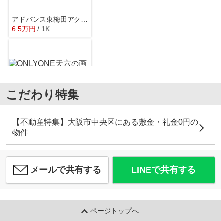
アドバンス東梅田アクシス
6.5
万
円
/ 1K
ファミリーマート 鷺洲五丁目店
約870m／11分
こだわり特集
ONLYONE天六
7.9
万
円
/ 1LDK
大阪鷺洲さくら薬局
【不動産特集】大阪市中央区にある敷金・礼金0円の
約709m／9分
物件
メールで共有する
LINEで共有する
APRILE南森町
7.8
万
円
/ 1K
竹村薬局
ページトップへ
約364m／5分