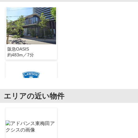
阪急OASIS
約483m／7分
エリアの近い物件
ローソン 福島七丁目店
約654m／9分