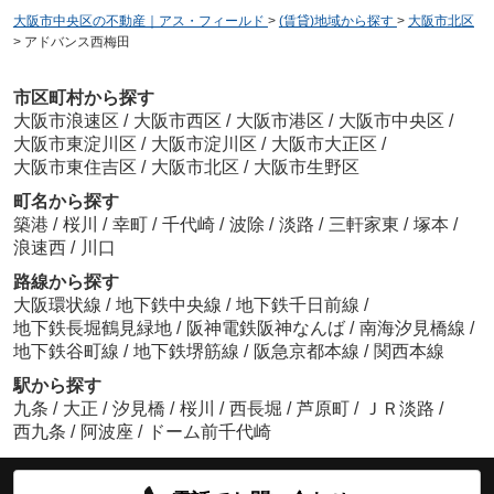
大阪市中央区の不動産｜アス・フィールド
>
(賃貸)地域から探す
>
大阪市北区
>
アドバンス西梅田
市区町村から探す
大阪市浪速区
/
大阪市西区
/
大阪市港区
/
大阪市中央区
/
エスリード南森町
大阪市東淀川区
/
大阪市淀川区
/
大阪市大正区
/
5.6
万
円
/ 1K
大阪市東住吉区
/
大阪市北区
/
大阪市生野区
町名から探す
築港
/
桜川
/
幸町
/
千代崎
/
波除
/
淡路
/
三軒家東
/
塚本
/
浪速西
/
川口
路線から探す
大阪環状線
/
地下鉄中央線
/
地下鉄千日前線
/
地下鉄長堀鶴見緑地
/
阪神電鉄阪神なんば
/
南海汐見橋線
/
地下鉄谷町線
/
地下鉄堺筋線
/
阪急京都本線
/
関西本線
駅から探す
九条
/
大正
/
汐見橋
/
桜川
/
西長堀
/
芦原町
/
ＪＲ淡路
/
西九条
/
阿波座
/
ドーム前千代崎