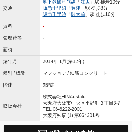
地下鉄御堂筋線
「
江坂
」駅 徒歩10分
交通
阪急千里線
「
豊津
」駅 徒歩8分
阪急千里線
「
関大前
」駅 徒歩16分
賃料
-
管理費等
-
面積
-
築年月
2014年 1月(築12年)
種別 / 構造
マンション / 鉄筋コンクリート
階建
9階建
株式会社HINAestate
大阪府大阪市中央区平野町３丁目3-7
取扱会社
TEL:06-6222-2001
大阪府知事 (1) 第064301号