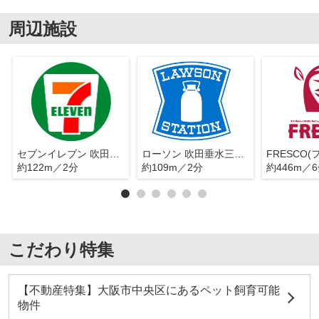
周辺施設
セブンイレブン 吹田垂水町3丁目店
ローソン 吹田垂水三丁目店
約122m／2分
約109m／2分
約446m／
こだわり特集
【不動産特集】大阪市中央区にあるペット飼育可能
物件