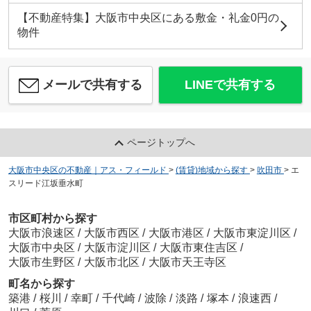
【不動産特集】大阪市中央区にある敷金・礼金0円の
物件
メールで共有する
LINEで共有する
ページトップへ
大阪市中央区の不動産｜アス・フィールド
>
(賃貸)地域から探す
>
吹田市
>
エ
スリード江坂垂水町
市区町村から探す
大阪市浪速区
/
大阪市西区
/
大阪市港区
/
大阪市東淀川区
/
大阪市中央区
/
大阪市淀川区
/
大阪市東住吉区
/
大阪市生野区
/
大阪市北区
/
大阪市天王寺区
町名から探す
築港
/
桜川
/
幸町
/
千代崎
/
波除
/
淡路
/
塚本
/
浪速西
/