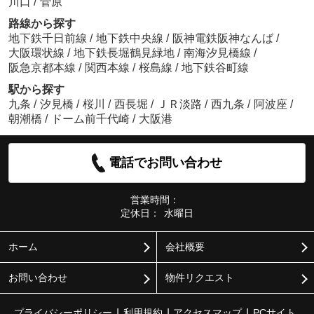
川口
/
菅原
路線から探す
地下鉄千日前線
/
地下鉄中央線
/
阪神電鉄阪神なんば
/
大阪環状線
/
地下鉄長堀鶴見緑地
/
南海汐見橋線
/
阪急京都本線
/
関西本線
/
桜島線
/
地下鉄谷町線
駅から探す
九条
/
汐見橋
/
桜川
/
西長堀
/
ＪＲ淡路
/
西九条
/
阿波座
/
朝潮橋
/
ドーム前千代崎
/
大阪港
電話でお問い合わせ
営業時間：
定休日：
水曜日
ホーム
会社概要
お問い合わせ
物件リクエスト
プライバシーポリシー
利用規約
アクセスマップ
PCサイト