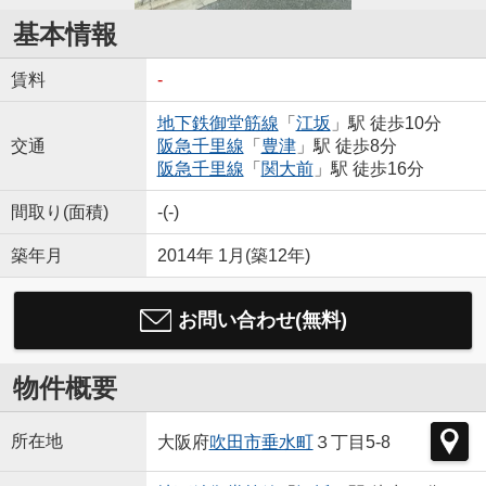
基本情報
賃料
-
地下鉄御堂筋線
「
江坂
」駅 徒歩10分
交通
阪急千里線
「
豊津
」駅 徒歩8分
阪急千里線
「
関大前
」駅 徒歩16分
間取り(面積)
-(-)
築年月
2014年 1月(築12年)
お問い合わせ(無料)
物件概要
所在地
大阪府
吹田市
垂水町
３丁目5-8