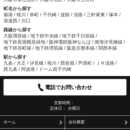
町名から探す
築港
/
桜川
/
幸町
/
千代崎
/
波除
/
淡路
/
三軒家東
/
塚本
/
浪速西
/
川口
路線から探す
大阪環状線
/
地下鉄中央線
/
地下鉄千日前線
/
地下鉄長堀鶴見緑地
/
阪神電鉄阪神なんば
/
南海汐見橋線
/
地下鉄谷町線
/
地下鉄堺筋線
/
阪急京都本線
/
関西本線
駅から探す
九条
/
大正
/
汐見橋
/
桜川
/
西長堀
/
芦原町
/
ＪＲ淡路
/
西九条
/
阿波座
/
ドーム前千代崎
電話でお問い合わせ
営業時間：
定休日：
水曜日
ホーム
会社概要