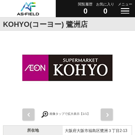
閲覧履歴
お気に入り
メニュー
0
0
KOHYO(コーヨー) 鷺洲店
前
次
画像タップで拡大表示【
1
/1】
所在地
大阪府大阪市福島区鷺洲３丁目2-13