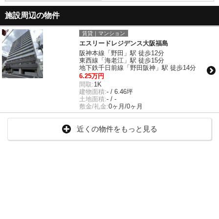
施設周辺の物件
賃貸｜マンション
エスリードレジデンス大阪福島
阪神本線「野田」駅 徒歩12分
東西線「海老江」駅 徒歩15分
地下鉄千日前線「野田阪神」駅 徒歩14分
6.25万円
間取:
1K
建物面積:
- / 6.46坪
土地面積:
- / -
敷金/礼金:
0ヶ月/0ヶ月
近くの物件をもっと見る