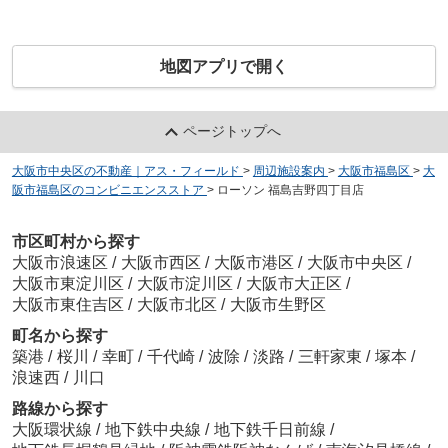
地図アプリで開く
ページトップへ
大阪市中央区の不動産｜アス・フィールド
>
周辺施設案内
>
大阪市福島区
>
大
阪市福島区のコンビニエンスストア
>
ローソン 福島吉野四丁目店
市区町村から探す
大阪市浪速区
/
大阪市西区
/
大阪市港区
/
大阪市中央区
/
大阪市東淀川区
/
大阪市淀川区
/
大阪市大正区
/
大阪市東住吉区
/
大阪市北区
/
大阪市生野区
町名から探す
築港
/
桜川
/
幸町
/
千代崎
/
波除
/
淡路
/
三軒家東
/
塚本
/
浪速西
/
川口
路線から探す
大阪環状線
/
地下鉄中央線
/
地下鉄千日前線
/