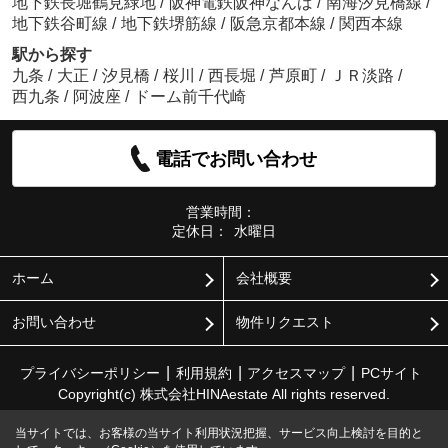
地下鉄長堀鶴見緑地
/
阪神電鉄阪神なんば
/
南海汐見橋線
/
地下鉄谷町線
/
地下鉄堺筋線
/
阪急京都本線
/
関西本線
駅から探す
九条
/
大正
/
汐見橋
/
桜川
/
西長堀
/
芦原町
/
ＪＲ淡路
/
西九条
/
阿波座
/
ドーム前千代崎
電話でお問い合わせ
営業時間：
定休日：
水曜日
ホーム
会社概要
お問い合わせ
物件リクエスト
プライバシーポリシー
利用規約
アクセスマップ
PCサイト
Copyright(c) 株式会社HINAestate All rights reserved.
当サイトでは、お客様の当サイト利用状況把握、サービス向上検討を目的と