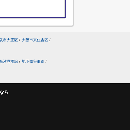
阪市大正区
/
大阪市東住吉区
/
海汐見橋線
/
地下鉄谷町線
/
なら