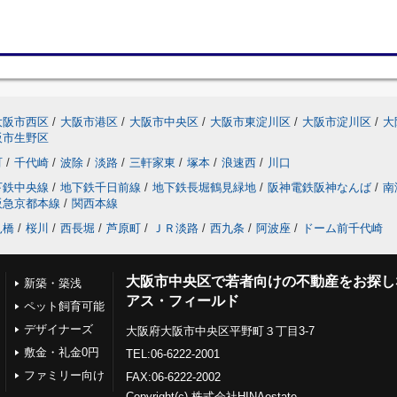
大阪市西区
/
大阪市港区
/
大阪市中央区
/
大阪市東淀川区
/
大阪市淀川区
/
大
阪市生野区
町
/
千代崎
/
波除
/
淡路
/
三軒家東
/
塚本
/
浪速西
/
川口
下鉄中央線
/
地下鉄千日前線
/
地下鉄長堀鶴見緑地
/
阪神電鉄阪神なんば
/
南
阪急京都本線
/
関西本線
見橋
/
桜川
/
西長堀
/
芦原町
/
ＪＲ淡路
/
西九条
/
阿波座
/
ドーム前千代崎
大阪市中央区で若者向けの不動産をお探し
新築・築浅
アス・フィールド
ペット飼育可能
デザイナーズ
大阪府大阪市中央区平野町３丁目3-7
敷金・礼金0円
TEL:06-6222-2001
ファミリー向け
FAX:06-6222-2002
Copyright(c) 株式会社HINAestate