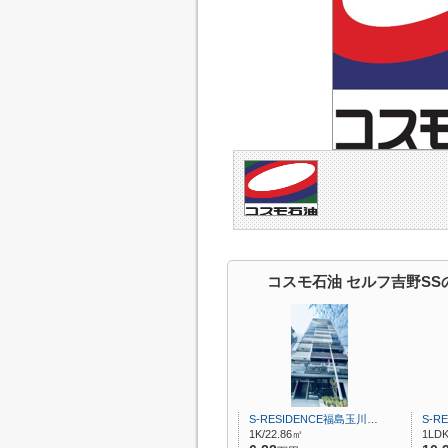
コスモ石油 セルフ吉野SS
S-RESIDENCE福島玉川…
S‐R
1K/22.86㎡
1LDK