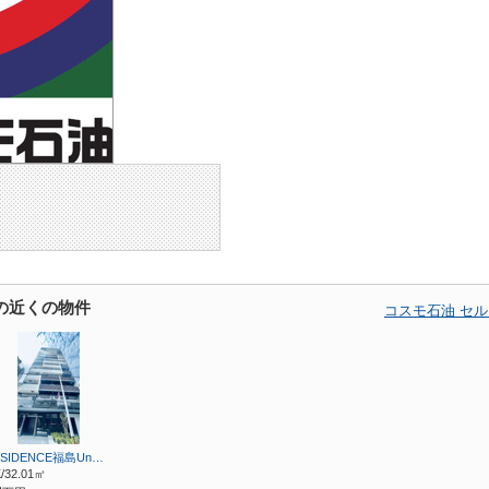
の近くの物件
コスモ石油 セ
ESIDENCE福島Un…
/32.01㎡