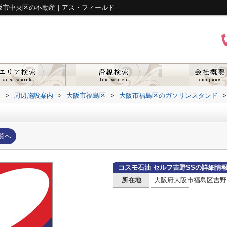
大阪市中央区の不動産｜アス・フィールド
ド
>
周辺施設案内
>
大阪市福島区
>
大阪市福島区のガソリンスタンド
>
覧へ
コスモ石油 セルフ吉野SSの詳細情
所在地
大阪府大阪市福島区吉野４