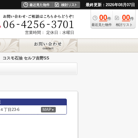
最終更新：2026年08月07日
00
00
件
件
最近見た物件
検討リスト
営業時間：
定休日：水曜日
コスモ石油 セルフ吉野SS
報
丁目23-6
MAP
▼