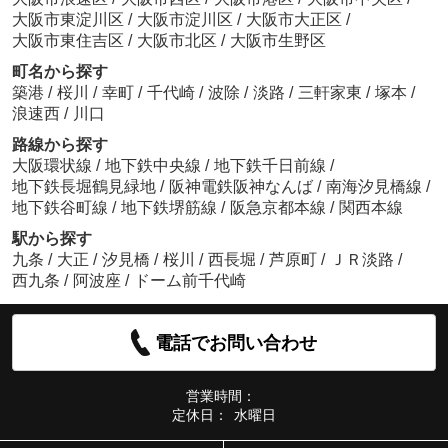
大阪市東淀川区
/
大阪市淀川区
/
大阪市大正区
/
大阪市東住吉区
/
大阪市北区
/
大阪市生野区
町名から探す
築港
/
桜川
/
幸町
/
千代崎
/
波除
/
淡路
/
三軒家東
/
塚本
/
浪速西
/
川口
路線から探す
大阪環状線
/
地下鉄中央線
/
地下鉄千日前線
/
地下鉄長堀鶴見緑地
/
阪神電鉄阪神なんば
/
南海汐見橋線
/
地下鉄谷町線
/
地下鉄堺筋線
/
阪急京都本線
/
関西本線
駅から探す
九条
/
大正
/
汐見橋
/
桜川
/
西長堀
/
芦原町
/
ＪＲ淡路
/
西九条
/
阿波座
/
ドーム前千代崎
電話でお問い合わせ
営業時間：
定休日：
水曜日