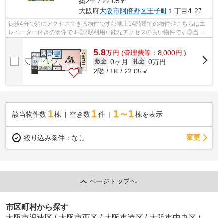
築2年 / 22.05㎡
大阪府
大阪市阿倍野区
王子町
１丁目4₋27
徒歩4分で駅にアクセスできる物件です◎地上14階建ての物件◎こちらはエ
レベーター付きの物件です◎2駅利用可能なアクセスの良い物件です◎当社
スタッフが地域の賃貸情報をご提供いたしま...
5.8
万
円
(管理費等：8,000円 )
0ヶ月
0万円
敷金
礼金
2階 / 1K / 22.05㎡
1
1
1～1
該当物件数
棟
空き数
件
棟を表示
変更
絞り込み条件：
なし
ページトップへ
市区町村から探す
大阪市浪速区
/
大阪市西区
/
大阪市港区
/
大阪市中央区
/