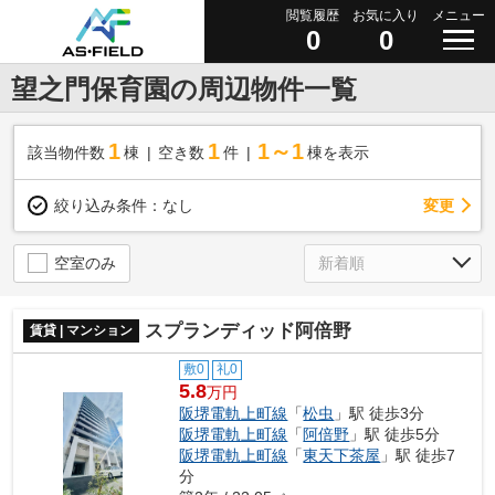
閲覧履歴
お気に入り
メニュー
0
0
望之門保育園の周辺物件一覧
1
1
1～1
該当物件数
棟
空き数
件
棟を表示
変更
絞り込み条件：
なし
空室のみ
スプランディッド阿倍野
賃貸 | マンション
敷0
礼0
5.8
万円
阪堺電軌上町線
「
松虫
」駅 徒歩3分
阪堺電軌上町線
「
阿倍野
」駅 徒歩5分
阪堺電軌上町線
「
東天下茶屋
」駅 徒歩7
分