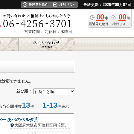
最終更新：2026年08月07日
00
00
件
件
最近見た物件
検討リスト
営業時間：
定休日：水曜日
は対応できません。
並び順：
13
1-13
該当公開件数
件
件表示
パー あべのベルタ店
大阪府大阪市阿倍野区阿倍野筋３丁目