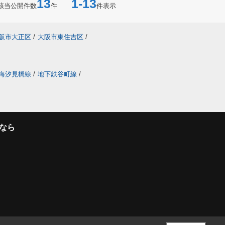
13
1-13
該当公開件数
件
件表示
阪市大正区
/
大阪市東住吉区
/
海汐見橋線
/
地下鉄谷町線
/
なら