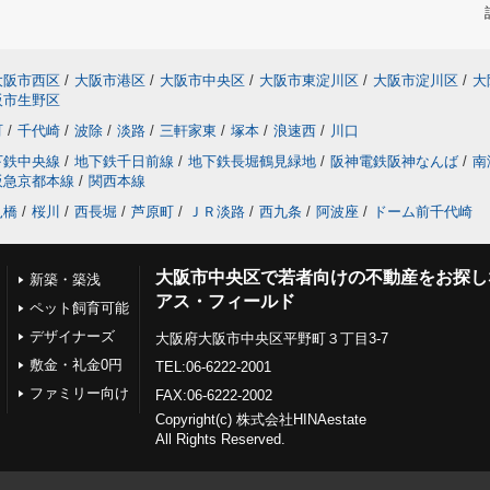
大阪市西区
/
大阪市港区
/
大阪市中央区
/
大阪市東淀川区
/
大阪市淀川区
/
大
阪市生野区
町
/
千代崎
/
波除
/
淡路
/
三軒家東
/
塚本
/
浪速西
/
川口
下鉄中央線
/
地下鉄千日前線
/
地下鉄長堀鶴見緑地
/
阪神電鉄阪神なんば
/
南
阪急京都本線
/
関西本線
見橋
/
桜川
/
西長堀
/
芦原町
/
ＪＲ淡路
/
西九条
/
阿波座
/
ドーム前千代崎
大阪市中央区で若者向けの不動産をお探し
新築・築浅
アス・フィールド
ペット飼育可能
デザイナーズ
大阪府大阪市中央区平野町３丁目3-7
敷金・礼金0円
TEL:06-6222-2001
ファミリー向け
FAX:06-6222-2002
Copyright(c) 株式会社HINAestate
All Rights Reserved.