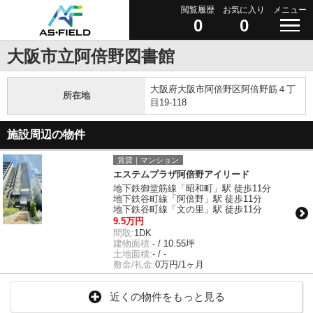
閲覧履歴
お気に入り
メニュー
0
0
大阪市立阿倍野図書館
大阪府大阪市阿倍野区阿倍野筋４丁
所在地
目19-118
施設周辺の物件
賃貸｜マンション
エステムプラザ阿倍野アイリード
地下鉄御堂筋線「昭和町」駅 徒歩11分
地下鉄谷町線「阿倍野」駅 徒歩11分
地下鉄谷町線「文の里」駅 徒歩11分
9.5万円
間取:
1DK
建物面積:
- / 10.55坪
土地面積:
- / -
敷金/礼金:
0万円/1ヶ月
近くの物件をもっと見る