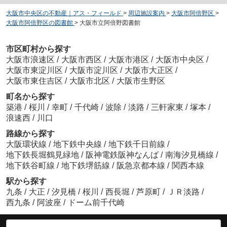
大阪市中央区の不動産｜アス・フィールド
>
周辺施設案内
>
大阪市阿倍野区
>
大阪市阿倍野区の図書館
>
大阪市立阿倍野図書館
市区町村から探す
大阪市浪速区
/
大阪市西区
/
大阪市港区
/
大阪市中央区
/
大阪市東淀川区
/
大阪市淀川区
/
大阪市大正区
/
大阪市東住吉区
/
大阪市北区
/
大阪市生野区
町名から探す
築港
/
桜川
/
幸町
/
千代崎
/
波除
/
淡路
/
三軒家東
/
塚本
/
浪速西
/
川口
路線から探す
大阪環状線
/
地下鉄中央線
/
地下鉄千日前線
/
地下鉄長堀鶴見緑地
/
阪神電鉄阪神なんば
/
南海汐見橋線
/
地下鉄谷町線
/
地下鉄堺筋線
/
阪急京都本線
/
関西本線
駅から探す
九条
/
大正
/
汐見橋
/
桜川
/
西長堀
/
芦原町
/
ＪＲ淡路
/
西九条
/
阿波座
/
ドーム前千代崎