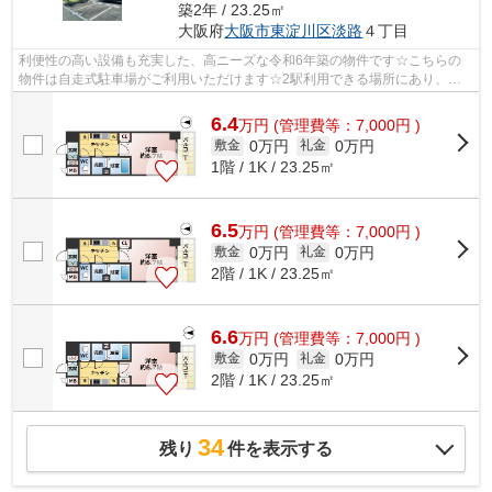
築2年 / 23.25㎡
大阪府
大阪市東淀川区
淡路
４丁目
利便性の高い設備も充実した、高ニーズな令和6年築の物件です☆こちらの
物件は自走式駐車場がご利用いただけます☆2駅利用できる場所にあり、行
き先に応じて乗車駅の使い分けができます☆...
6.4
万
円
(管理費等：7,000円 )
0万円
0万円
敷金
礼金
1階 / 1K / 23.25㎡
6.5
万
円
(管理費等：7,000円 )
0万円
0万円
敷金
礼金
2階 / 1K / 23.25㎡
6.6
万
円
(管理費等：7,000円 )
0万円
0万円
敷金
礼金
2階 / 1K / 23.25㎡
34
残り
件を表示する