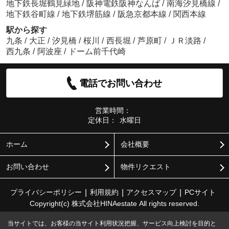
地下鉄長堀鶴見緑地
/
阪神電鉄阪神なんば
/
南海汐見橋線
/
地下鉄谷町線
/
地下鉄堺筋線
/
阪急京都本線
/
関西本線
駅から探す
九条
/
大正
/
汐見橋
/
桜川
/
西長堀
/
芦原町
/
ＪＲ淡路
/
西九条
/
阿波座
/
ドーム前千代崎
電話でお問い合わせ
営業時間：
定休日：
水曜日
ホーム
会社概要
お問い合わせ
物件リクエスト
プライバシーポリシー
利用規約
アクセスマップ
PCサイト
Copyright(c) 株式会社HINAestate All rights reserved.
当サイトでは、お客様の当サイト利用状況把握、サービス向上検討を目的と