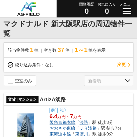
閲覧履歴
お気に入り
メニュー
0
0
マクドナルド 新大阪駅店の周辺物件一
覧
1
37
1～1
該当物件数
棟
空き数
件
棟を表示
変更
絞り込み条件：
なし
空室のみ
ArtizA淡路
賃貸 | マンション
敷0
礼0
6.4
7
万円～
万円
阪急京都本線
「
淡路
」駅 徒歩3分
おおさか東線
「
ＪＲ淡路
」駅 徒歩7分
東海道本線
「
東淀川
」駅 徒歩9分