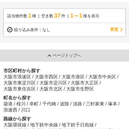
1
37
1～1
該当物件数
棟
空き数
件
棟を表示
変更
絞り込み条件：
なし
ページトップへ
市区町村から探す
大阪市浪速区
/
大阪市西区
/
大阪市港区
/
大阪市中央区
/
大阪市東淀川区
/
大阪市淀川区
/
大阪市大正区
/
大阪市東住吉区
/
大阪市北区
/
大阪市生野区
町名から探す
築港
/
桜川
/
幸町
/
千代崎
/
波除
/
淡路
/
三軒家東
/
塚本
/
浪速西
/
川口
路線から探す
大阪環状線
/
地下鉄中央線
/
地下鉄千日前線
/