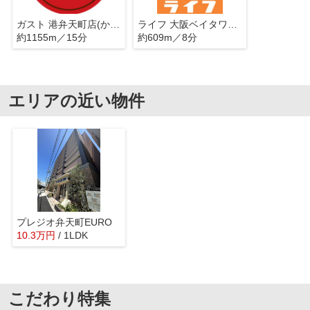
ガスト 港弁天町店(から好し取扱店)
ライフ 大阪ベイタワー店
約1155m／15分
約609m／8分
エリアの近い物件
プレジオ弁天町EURO
10.3
万
円
/ 1LDK
こだわり特集