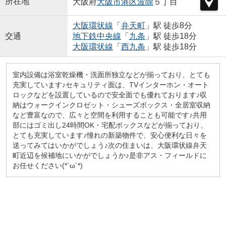
所在地
大阪府
大阪市港区
波除
５丁目
大阪環状線
「
弁天町
」駅 徒歩8分
交通
地下鉄中央線
「
九条
」駅 徒歩18分
大阪環状線
「
西九条
」駅 徒歩18分
室内設備は浴室乾燥機・洗面所独立などが揃っており、とても
充実しています♪セキュリティ面は、TVインターホン・オート
ロックなどを設置しているので安全面でも優れております♪収
納はウォークインクロゼット・シューズボックス・全居室収納
など豊富なので、広々と空間を利用することも可能です♪共用
部にはゴミ出し24時間OK・宅配ボックスなどが揃っており、
とても充実しています♪憧れの新築物件で、安心便利な日々を
送ってみてはいかがでしょう♪次の住まいは、大阪環状線弁天
町近辺を候補地にいかがでしょうか♪是非アス・フィールドに
お任せください(*´ω`*)