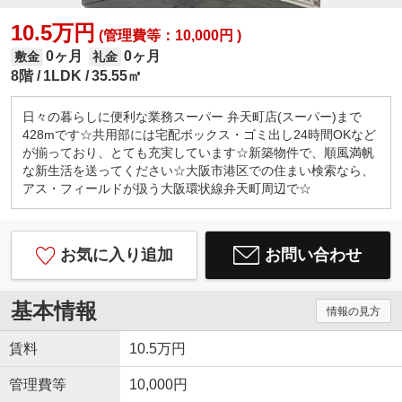
10.5万円
(管理費等：10,000円 )
0ヶ月
0ヶ月
敷金
礼金
8階
1LDK
35.55㎡
日々の暮らしに便利な業務スーパー 弁天町店(スーパー)まで
428mです☆共用部には宅配ボックス・ゴミ出し24時間OKなど
が揃っており、とても充実しています☆新築物件で、順風満帆
な新生活を送ってください☆大阪市港区での住まい検索なら、
アス・フィールドが扱う大阪環状線弁天町周辺で☆
お気に入り追加
お問い合わせ
基本情報
情報の見方
賃料
10.5万円
管理費等
10,000円