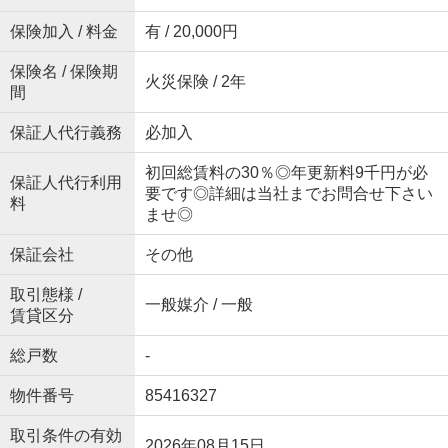
保険加入 / 料金
有 / 20,000円
保険名 / 保険期
火災保険 / 2年
間
保証人代行義務
必加入
初回総賃料の30％◎年更新料9千円が必
保証人代行利用
要です◎詳細は当社までお問合せ下さい
料
ませ◎
保証会社
その他
取引態様 /
一般媒介 / 一般
賃貸区分
総戸数
-
物件番号
85416327
取引条件の有効
2026年08月15日