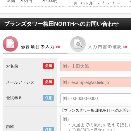
40階
30万円
30,000円
/
/
/
/
月
2ヶ月
-
-
-
ブランズタワー梅田NORTH
へのお問い合わせ
お名前
必須
メールアドレス
必須
電話番号
任意
【ブランズタワー梅田NORTHへのお問
内容
任意