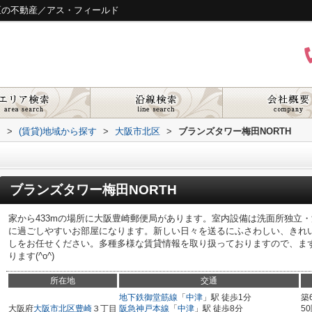
区の不動産／アス・フィールド
ド
>
(賃貸)地域から探す
>
大阪市北区
>
ブランズタワー梅田NORTH
ブランズタワー梅田NORTH
家から433mの場所に大阪豊崎郵便局があります。室内設備は洗面所独立
に過ごしやすいお部屋になります。新しい日々を送るにふさわしい、きれ
しをお任せください。多種多様な賃貸情報を取り扱っておりますので、まずは06
ります(^o^)
所在地
交通
地下鉄御堂筋線
「
中津
」駅 徒歩1分
築
大阪府
大阪市北区
豊崎
３丁目
阪急神戸本線
「
中津
」駅 徒歩8分
5