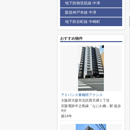
地下鉄御堂筋線 中津
阪急神戸本線 中津
地下鉄谷町線 中崎町
おすすめ物件
アドバンス東梅田アクシス
大阪府大阪市北区西天満１丁目
京阪電鉄中之島線「なにわ橋」駅 徒歩
4分
築14年