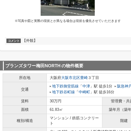
※写真や図と実際の現状とが異なる場合は現状を優先させていただきます
【外観】
コメント
ブランズタワー梅田NORTH
の物件概要
所在地
大阪府
大阪市北区
豊崎
３丁目
地下鉄御堂筋線
「
中津
」駅 徒歩1分
阪急神
交通
地下鉄谷町線
「
中崎町
」駅 徒歩16分
賃料
30万円
管理費・共
面積
61.83㎡
築年月（築
マンション / 鉄筋コンクリー
種別/構造
階建
ト