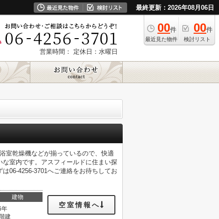
最終更新：2026年08月06日
00
00
件
件
最近見た物件
検討リスト
営業時間：
定休日：水曜日
・浴室乾燥機などが揃っているので、快適
いな室内です。アスフィールドに住まい探
-4256-3701へご連絡をお待ちしてお
建物
空室情報へ
6年
0階建