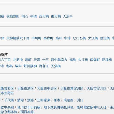
満橋
兎我野町
同心
中崎
西天満
東天満
大淀中
中津
天神橋筋六丁目
中崎町
南森町
扇町
中津
なにわ橋
大江橋
渡辺橋
ら探す
筋六丁目
北新地
扇町
天満
十三
西中島南方
福島
大江橋
南森町
肥後橋
禅寺
都島
塚本
野田阪神
海老江
天満橋
大阪市西区
/
大阪市港区
/
大阪市中央区
/
大阪市東淀川区
/
大阪市淀川区
/
大
阪市生野区
町
/
千代崎
/
波除
/
淡路
/
三軒家東
/
塚本
/
浪速西
/
川口
下鉄中央線
/
地下鉄千日前線
/
地下鉄長堀鶴見緑地
/
阪神電鉄阪神なんば
/
南
阪急京都本線
/
関西本線