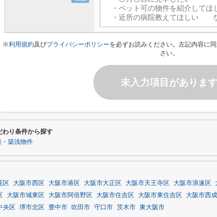
※
利用規約
及び
プライバシーポリシー
を必ずお読みください。左記内容に同
さい。
未入力項目がありま
だわり条件から探す
築・築浅物件
花区
大阪市西区
大阪市港区
大阪市大正区
大阪市天王寺区
大阪市浪速区
区
大阪市城東区
大阪市阿倍野区
大阪市住吉区
大阪市東住吉区
大阪市西
中央区
堺市北区
豊中市
吹田市
守口市
茨木市
東大阪市