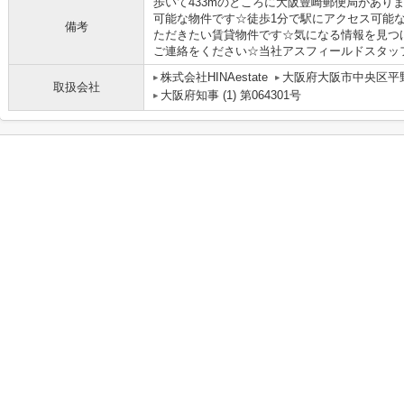
歩いて433mのところに大阪豊崎郵便局があり
可能な物件です☆徒歩1分で駅にアクセス可能
備考
ただきたい賃貸物件です☆気になる情報を見つけたら
ご連絡をください☆当社アスフィールドスタッフが
株式会社HINAestate
大阪府大阪市中央区平野
取扱会社
大阪府知事 (1) 第064301号