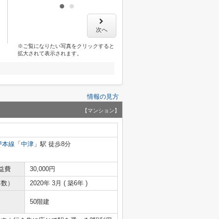
次へ
※ご覧になりたい写真をクリックすると
拡大されて表示されます。
情報の見方
【マンション】
戸本線
「
中津
」駅 徒歩8分
益費
30,000円
年数）
2020年 3月 ( 築6年 )
50階建