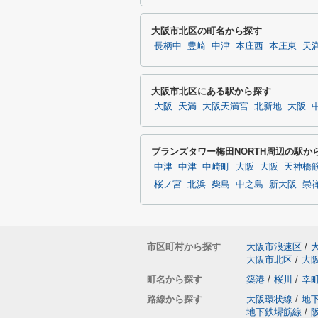
大阪市北区の町名から探す
長柄中
豊崎
中津
本庄西
本庄東
天
大阪市北区にある駅から探す
大阪
天満
大阪天満宮
北新地
大阪
ブランズタワー梅田NORTH周辺の駅か
中津
中津
中崎町
大阪
大阪
天神橋
桜ノ宮
北浜
柴島
中之島
新大阪
崇
市区町村から探す
大阪市浪速区
/
大阪市北区
/
大
町名から探す
築港
/
桜川
/
幸
路線から探す
大阪環状線
/
地
地下鉄堺筋線
/