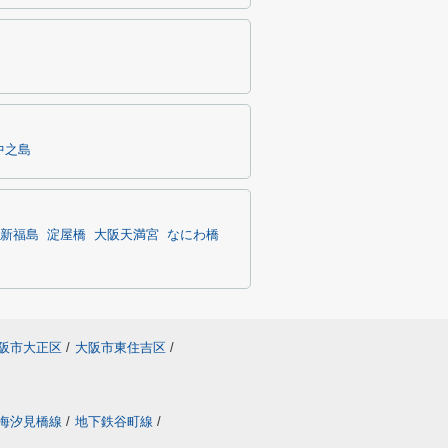
中之島
新福島
淀屋橋
大阪天満宮
なにわ橋
阪市大正区
/
大阪市東住吉区
/
海汐見橋線
/
地下鉄谷町線
/