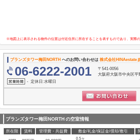
※地図上に表示される物件の位置は付近住所に所在することを表すものであり、実際
ブランズタワー梅田NORTH
へのお問い合わせは
株式会社HINAestate
06-6222-2001
〒541-0056
大阪府大阪市中央区平野
- 定休日:水曜日
ブランズタワー梅田NORTH
の空室情報
所在階
賃料
管理費・共益費
敷金/礼金/保証金/償却/敷引
0.5ヶ