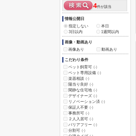
4
件が該当
情報公開日
指定しない
本日
3日以内
1週間以内
画像・動画あり
画像あり
動画あり
こだわり条件
ペット飼育可
(-)
ペット専用設備
(-)
楽器相談
(-)
陽当り良好
(-)
閑静な住宅地
(-)
デザイナーズ
(-)
リノベーション済
(-)
保証人不要
(-)
事務所可
(-)
２人入居可
(-)
バリアフリー
(-)
分割可
(-)