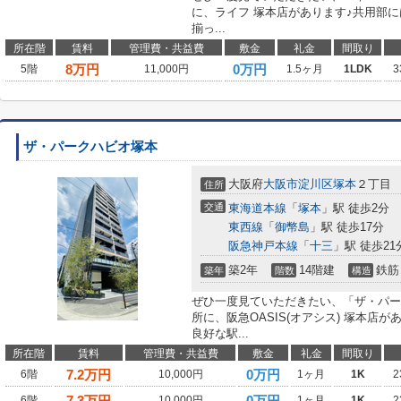
に、ライフ 塚本店があります♪共用部
揃っ...
所在階
賃料
管理費・共益費
敷金
礼金
間取り
8
万円
0万円
5階
11,000円
1.5ヶ月
1LDK
3
ザ・パークハビオ塚本
大阪府
大阪市淀川区
塚本
２丁目
住所
交通
東海道本線
「
塚本
」駅 徒歩2分
東西線
「
御幣島
」駅 徒歩17分
阪急神戸本線
「
十三
」駅 徒歩21
築2年
14階建
鉄筋
築年
階数
構造
ぜひ一度見ていただきたい、「ザ・パー
所に、阪急OASIS(オアシス) 塚本店
良好な駅...
所在階
賃料
管理費・共益費
敷金
礼金
間取り
7.2
万円
0万円
6階
10,000円
1ヶ月
1K
2
7.3
万円
0万円
6階
10,000円
1ヶ月
1K
2