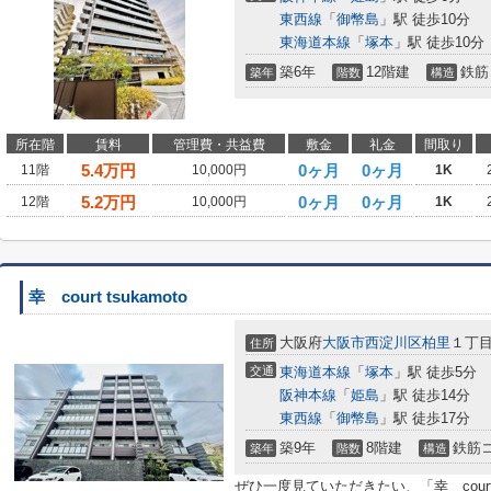
東西線
「
御幣島
」駅 徒歩10分
東海道本線
「
塚本
」駅 徒歩10分
築6年
12階建
鉄筋
築年
階数
構造
所在階
賃料
管理費・共益費
敷金
礼金
間取り
5.4
万円
0ヶ月
0ヶ月
11階
10,000円
1K
5.2
万円
0ヶ月
0ヶ月
12階
10,000円
1K
幸 court tsukamoto
大阪府
大阪市西淀川区
柏里
１丁目2
住所
交通
東海道本線
「
塚本
」駅 徒歩5分
阪神本線
「
姫島
」駅 徒歩14分
東西線
「
御幣島
」駅 徒歩17分
築9年
8階建
鉄筋
築年
階数
構造
ぜひ一度見ていただきたい、「幸 court 