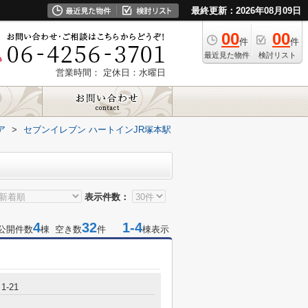
最終更新：2026年08月09日
00
00
件
件
最近見た物件
検討リスト
営業時間：
定休日：水曜日
ア
>
セブンイレブン ハートインJR塚本駅
表示件数：
4
32
1-4
公開件数
棟 空き数
件
棟表示
-21