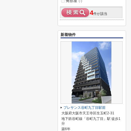
角部屋
(-)
4
件が該当
新着物件
プレサンス谷町九丁目駅前
大阪府大阪市天王寺区生玉町2-31
地下鉄谷町線「谷町九丁目」駅 徒歩1
分
築6年