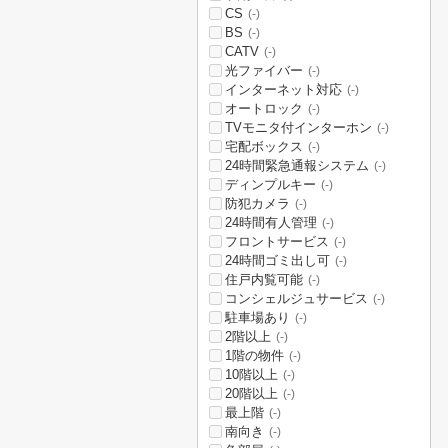
CS
(-)
BS
(-)
CATV
(-)
光ファイバー
(-)
インターネット対応
(-)
オートロック
(-)
TVモニタ付インターホン
(-)
宅配ボックス
(-)
24時間緊急通報システム
(-)
ディンプルキー
(-)
防犯カメラ
(-)
24時間有人管理
(-)
フロントサービス
(-)
24時間ゴミ出し可
(-)
住戸内覧可能
(-)
コンシェルジュサービス
(-)
駐車場あり
(-)
2階以上
(-)
1階の物件
(-)
10階以上
(-)
20階以上
(-)
最上階
(-)
南向き
(-)