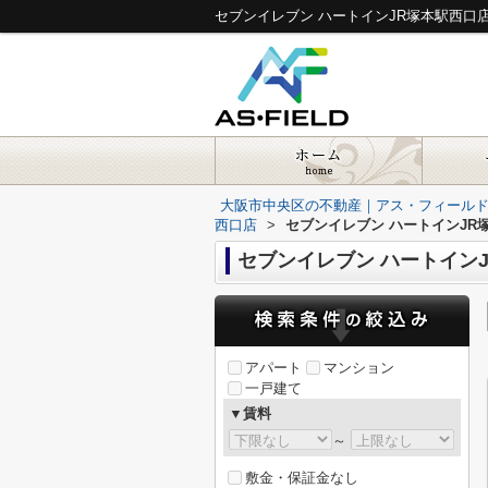
大阪市中央区の不動産｜アス・フィール
西口店
>
セブンイレブン ハートインJR
セブンイレブン ハートイン
アパート
マンション
一戸建て
▼賃料
～
敷金・保証金なし