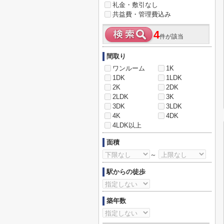
礼金・敷引なし
共益費・管理費込み
4
件が該当
間取り
ワンルーム
1K
1DK
1LDK
2K
2DK
2LDK
3K
3DK
3LDK
4K
4DK
4LDK以上
面積
～
駅からの徒歩
築年数