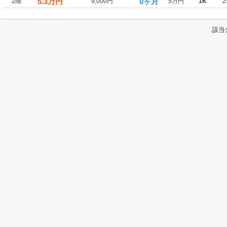
5.3
万円
0ヶ月
2階
9,000円
5万円
1K
2
該当