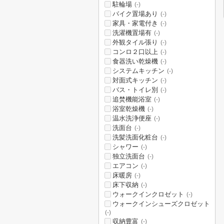
駐輪場
(-)
バイク置場あり
(-)
家具・家電付き
(-)
洗濯機置場有
(-)
外観タイル張り
(-)
コンロ２口以上
(-)
食器洗い乾燥機
(-)
システムキッチン
(-)
対面式キッチン
(-)
バス・トイレ別
(-)
追焚機能浴室
(-)
浴室乾燥機
(-)
温水洗浄便座
(-)
洗面台
(-)
洗髪洗面化粧台
(-)
シャワー
(-)
独立洗面台
(-)
エアコン
(-)
床暖房
(-)
床下収納
(-)
ウォークインクロゼット
(-)
ウォークインシューズクロゼット
(-)
収納豊富
(-)