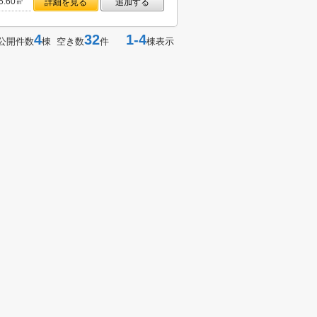
5.60㎡
詳細を見る
追加する
4
32
1-4
公開件数
棟 空き数
件
棟表示