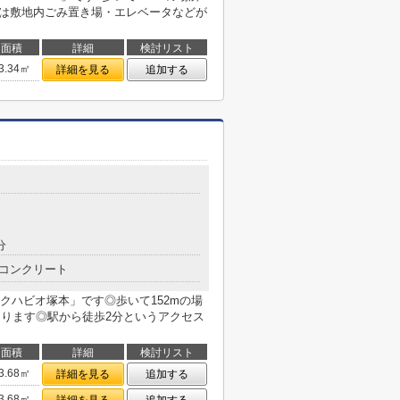
には敷地内ごみ置き場・エレベータなどが
面積
詳細
検討リスト
3.34㎡
詳細を見る
追加する
分
コンクリート
クハビオ塚本」です◎歩いて152mの場
があります◎駅から徒歩2分というアクセス
面積
詳細
検討リスト
3.68㎡
詳細を見る
追加する
3.68㎡