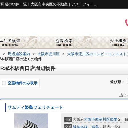
セブンイレブン ハートインJR塚本駅西口店周辺の物件一覧｜大阪市中央区の不動産｜アス・フィールド
ド
>
周辺施設案内
>
大阪市淀川区
>
大阪市淀川区のコンビニエンススト
塚本駅西口店の近くの物件
JR塚本駅西口店周辺物件
並び順：
空室物件のみ表示
該当
サムティ姫島フェリチェート
大阪府
大阪市西淀川区
姫里
２丁目1
住所
交通
阪神本線
「
姫島
」駅 徒歩6分