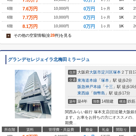
7.6
万円
0万円
6階
10,000円
1ヶ月
1K
2
7.7
万円
0万円
6階
10,000円
1ヶ月
1K
2
8.1
万円
0万円
6階
10,000円
1ヶ月
1K
2
その他の空室情報(全
28
件)を見る
+
グランデセレジェイラ北梅田ミラージュ
大阪府
大阪市淀川区
塚本
２丁目17
住所
交通
東海道本線
「
塚本
」駅 徒歩2分
阪急神戸本線
「
十三
」駅 徒歩16
東西線
「
御幣島
」駅 徒歩17分
築4年
14階建
鉄筋
築年
階数
構造
関西みらい銀行 塚本支店(旧近畿大阪銀
ます。お車をお持ちの方にオススメの、
期費...
所在階
賃料
管理費・共益費
敷金
礼金
間取り