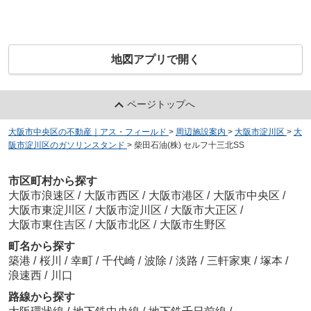
地図アプリで開く
ページトップへ
大阪市中央区の不動産｜アス・フィールド
>
周辺施設案内
>
大阪市淀川区
>
大
阪市淀川区のガソリンスタンド
>
柴田石油(株) セルフ十三北SS
市区町村から探す
大阪市浪速区
/
大阪市西区
/
大阪市港区
/
大阪市中央区
/
大阪市東淀川区
/
大阪市淀川区
/
大阪市大正区
/
大阪市東住吉区
/
大阪市北区
/
大阪市生野区
町名から探す
築港
/
桜川
/
幸町
/
千代崎
/
波除
/
淡路
/
三軒家東
/
塚本
/
浪速西
/
川口
路線から探す