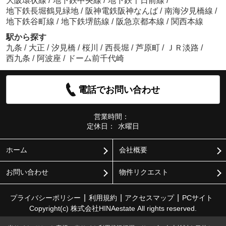
大阪環状線
/
地下鉄中央線
/
地下鉄千日前線
/
地下鉄長堀鶴見緑地
/
阪神電鉄阪神なんば
/
南海汐見橋線
/
地下鉄谷町線
/
地下鉄堺筋線
/
阪急京都本線
/
関西本線
駅から探す
九条
/
大正
/
汐見橋
/
桜川
/
西長堀
/
芦原町
/
ＪＲ淡路
/
西九条
/
阿波座
/
ドーム前千代崎
電話でお問い合わせ
営業時間：
定休日：
水曜日
ホーム
会社概要
お問い合わせ
物件リクエスト
プライバシーポリシー
利用規約
アクセスマップ
PCサイト
Copyright(c) 株式会社HINAestate All rights reserved.