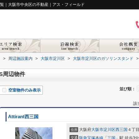
件一覧｜大阪市中央区の不動産｜アス・フィールド
ド
>
周辺施設案内
>
大阪市淀川区
>
大阪市淀川区のガソリンスタンド
>
SS周辺物件
並び順：
空室物件のみ表示
該
Attirant西三国
大阪府
大阪市淀川区
西三国
４丁
住所
交通
阪急宝塚本線
「
三国
」駅 徒歩3分