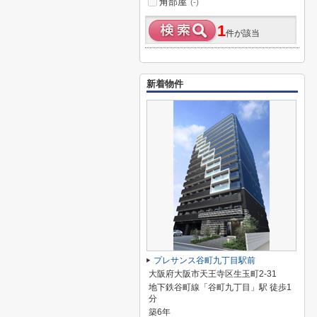
角部屋
(-)
1
件が該当
新着物件
プレサンス谷町九丁目駅前
大阪府大阪市天王寺区生玉町2-31
地下鉄谷町線「谷町九丁目」駅 徒歩1
分
築6年