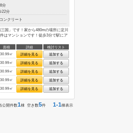
8分
歩22分
コンクリート
t西三国」です！家から480mの場所に淀川
件はマンションです！徒歩3分で駅にア
面積
詳細
検討リスト
30.99㎡
詳細を見る
追加する
30.99㎡
詳細を見る
追加する
30.99㎡
詳細を見る
追加する
30.99㎡
詳細を見る
追加する
30.99㎡
詳細を見る
追加する
1
5
1-1
当公開件数
棟 空き数
件
棟表示