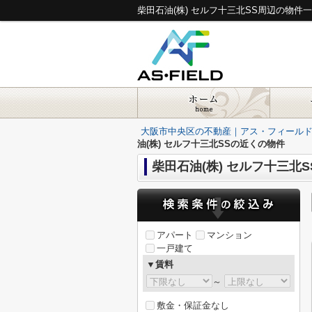
柴田石油(株) セルフ十三北SS周辺の物
大阪市中央区の不動産｜アス・フィール
油(株) セルフ十三北SSの近くの物件
柴田石油(株) セルフ十三北
アパート
マンション
一戸建て
▼賃料
～
敷金・保証金なし