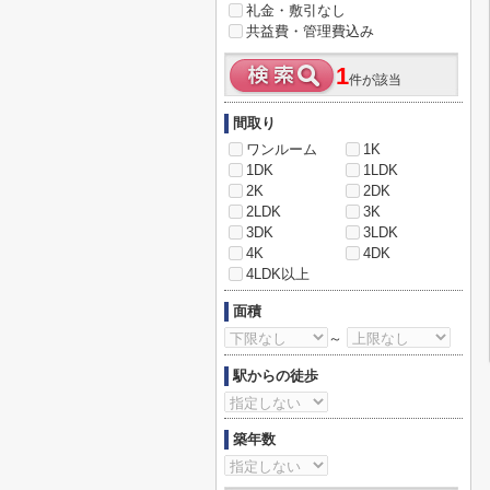
礼金・敷引なし
共益費・管理費込み
1
件が該当
間取り
ワンルーム
1K
1DK
1LDK
2K
2DK
2LDK
3K
3DK
3LDK
4K
4DK
4LDK以上
面積
～
駅からの徒歩
築年数