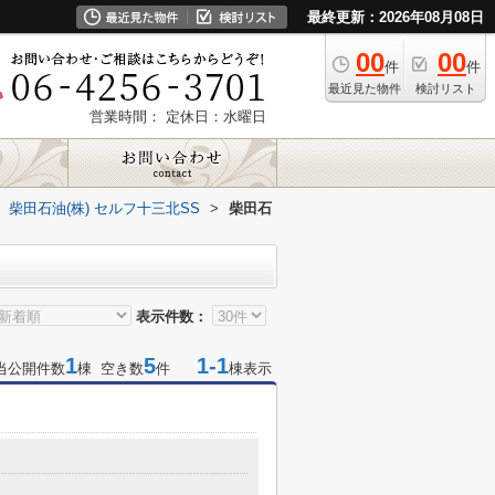
最終更新：2026年08月08日
00
00
件
件
最近見た物件
検討リスト
営業時間：
定休日：水曜日
柴田石油(株) セルフ十三北SS
>
柴田石
表示件数：
1
5
1-1
当公開件数
棟 空き数
件
棟表示
目