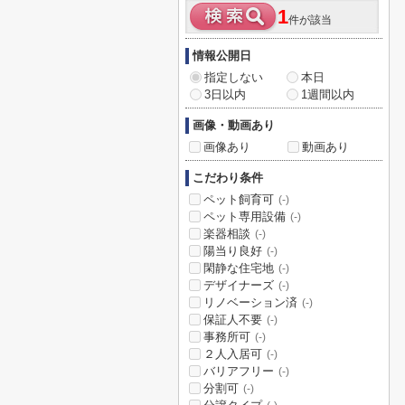
1
件が該当
情報公開日
指定しない
本日
3日以内
1週間以内
画像・動画あり
画像あり
動画あり
こだわり条件
ペット飼育可
(-)
ペット専用設備
(-)
楽器相談
(-)
陽当り良好
(-)
閑静な住宅地
(-)
デザイナーズ
(-)
リノベーション済
(-)
保証人不要
(-)
事務所可
(-)
２人入居可
(-)
バリアフリー
(-)
分割可
(-)