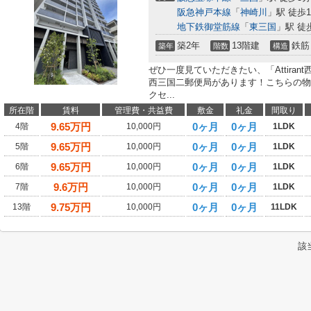
阪急神戸本線
「
神崎川
」駅 徒歩1
地下鉄御堂筋線
「
東三国
」駅 徒
築2年
13階建
鉄筋
築年
階数
構造
ぜひ一度見ていただきたい、「Attiran
西三国二郵便局があります！こちらの物
クセ...
所在階
賃料
管理費・共益費
敷金
礼金
間取り
9.65
万円
0ヶ月
0ヶ月
4階
10,000円
1LDK
9.65
万円
0ヶ月
0ヶ月
5階
10,000円
1LDK
9.65
万円
0ヶ月
0ヶ月
6階
10,000円
1LDK
9.6
万円
0ヶ月
0ヶ月
7階
10,000円
1LDK
9.75
万円
0ヶ月
0ヶ月
13階
10,000円
11LDK
該