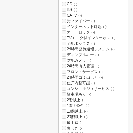
CS
(-)
BS
(-)
CATV
(-)
光ファイバー
(-)
インターネット対応
(-)
オートロック
(-)
TVモニタ付インターホン
(-)
宅配ボックス
(-)
24時間緊急通報システム
(-)
ディンプルキー
(-)
防犯カメラ
(-)
24時間有人管理
(-)
フロントサービス
(-)
24時間ゴミ出し可
(-)
住戸内覧可能
(-)
コンシェルジュサービス
(-)
駐車場あり
(-)
2階以上
(-)
1階の物件
(-)
10階以上
(-)
20階以上
(-)
最上階
(-)
南向き
(-)