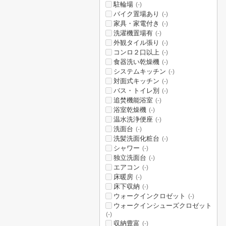
駐輪場
(-)
バイク置場あり
(-)
家具・家電付き
(-)
洗濯機置場有
(-)
外観タイル張り
(-)
コンロ２口以上
(-)
食器洗い乾燥機
(-)
システムキッチン
(-)
対面式キッチン
(-)
バス・トイレ別
(-)
追焚機能浴室
(-)
浴室乾燥機
(-)
温水洗浄便座
(-)
洗面台
(-)
洗髪洗面化粧台
(-)
シャワー
(-)
独立洗面台
(-)
エアコン
(-)
床暖房
(-)
床下収納
(-)
ウォークインクロゼット
(-)
ウォークインシューズクロゼット
(-)
収納豊富
(-)