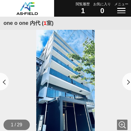
閲覧履歴
お気に入り
メニュー
1
0
one o one 内代 (
1
室)
1 / 29