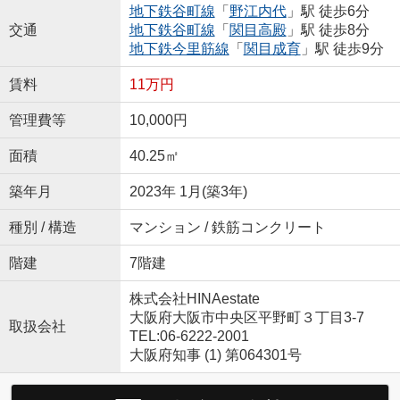
地下鉄谷町線
「
野江内代
」駅 徒歩6分
交通
地下鉄谷町線
「
関目高殿
」駅 徒歩8分
地下鉄今里筋線
「
関目成育
」駅 徒歩9分
賃料
11万円
管理費等
10,000円
面積
40.25㎡
築年月
2023年 1月(築3年)
種別 / 構造
マンション / 鉄筋コンクリート
階建
7階建
株式会社HINAestate
大阪府大阪市中央区平野町３丁目3-7
取扱会社
TEL:06-6222-2001
大阪府知事 (1) 第064301号