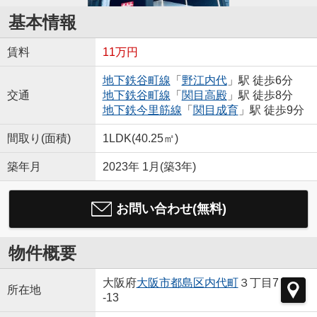
基本情報
賃料
11万円
地下鉄谷町線
「
野江内代
」駅 徒歩6分
交通
地下鉄谷町線
「
関目高殿
」駅 徒歩8分
地下鉄今里筋線
「
関目成育
」駅 徒歩9分
間取り(面積)
1LDK(40.25㎡)
築年月
2023年 1月(築3年)
お問い合わせ(無料)
物件概要
大阪府
大阪市都島区
内代町
３丁目7
所在地
-13