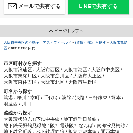
メールで共有する
LINEで共有する
ページトップへ
大阪市中央区の不動産｜アス・フィールド
>
(賃貸)地域から探す
>
大阪市都島
区
>
one o one 内代
市区町村から探す
大阪市浪速区
/
大阪市西区
/
大阪市港区
/
大阪市中央区
/
大阪市東淀川区
/
大阪市淀川区
/
大阪市大正区
/
大阪市東住吉区
/
大阪市北区
/
大阪市生野区
町名から探す
築港
/
桜川
/
幸町
/
千代崎
/
波除
/
淡路
/
三軒家東
/
塚本
/
浪速西
/
川口
路線から探す
大阪環状線
/
地下鉄中央線
/
地下鉄千日前線
/
地下鉄長堀鶴見緑地
/
阪神電鉄阪神なんば
/
南海汐見橋線
/
地下鉄谷町線
/
地下鉄堺筋線
/
阪急京都本線
/
関西本線