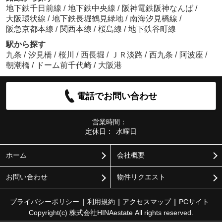
地下鉄千日前線
/
地下鉄中央線
/
阪神電鉄阪神なんば
/
大阪環状線
/
地下鉄長堀鶴見緑地
/
南海汐見橋線
/
阪急京都本線
/
関西本線
/
桜島線
/
地下鉄谷町線
駅から探す
九条
/
汐見橋
/
桜川
/
西長堀
/
ＪＲ淡路
/
西九条
/
阿波座
/
朝潮橋
/
ドーム前千代崎
/
大阪港
電話でお問い合わせ
営業時間：
定休日：
水曜日
ホーム
会社概要
お問い合わせ
物件リクエスト
プライバシーポリシー
利用規約
アクセスマップ
PCサイト
Copyright(c) 株式会社HINAestate All rights reserved.