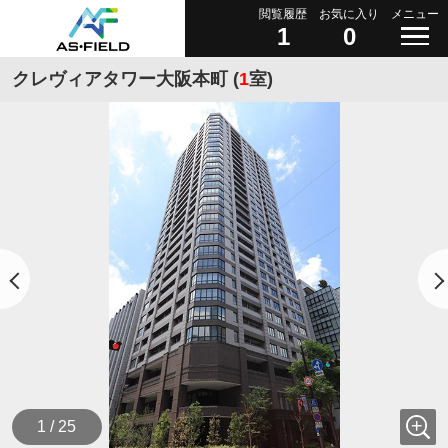
閲覧履歴
お気に入り
メニュー
1
0
クレヴィアタワー大阪本町 (
1
室)
1 / 25