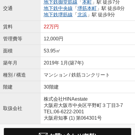
地下鉄御堂筋線
「
本町
」駅 徒歩7分
交通
地下鉄中央線
「
堺筋本町
」駅 徒歩8分
地下鉄堺筋線
「
北浜
」駅 徒歩9分
賃料
22万円
管理費等
12,000円
面積
53.95㎡
築年月
2019年 1月(築7年)
種別 / 構造
マンション / 鉄筋コンクリート
階建
30階建
株式会社HINAestate
大阪府大阪市中央区平野町３丁目3-7
取扱会社
TEL:06-6222-2001
大阪府知事 (1) 第064301号