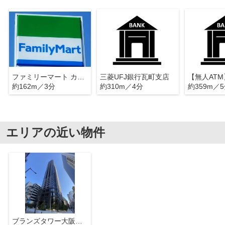
ファミリーマート カツラギ瓦町店
三菱UFJ銀行瓦町支店
約162m／3分
約310m／4分
約359m／
エリアの近い物件
ブランズタワー大阪本町