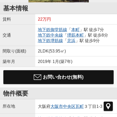
基本情報
賃料
22万円
地下鉄御堂筋線
「
本町
」駅 徒歩7分
交通
地下鉄中央線
「
堺筋本町
」駅 徒歩8分
地下鉄堺筋線
「
北浜
」駅 徒歩9分
間取り(面積)
2LDK(53.95㎡)
築年月
2019年 1月(築7年)
お問い合わせ(無料)
物件概要
所在地
大阪府
大阪市中央区
瓦町
３丁目1-3