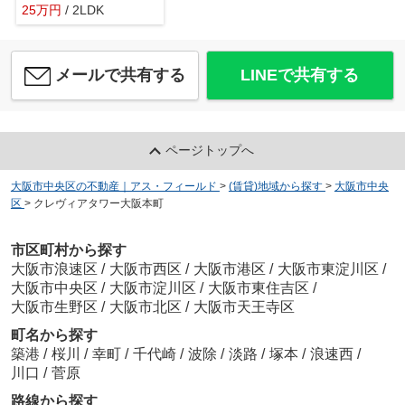
25
万
円
/ 2LDK
メールで共有する
LINEで共有する
ページトップへ
大阪市中央区の不動産｜アス・フィールド
>
(賃貸)地域から探す
>
大阪市中央
区
>
クレヴィアタワー大阪本町
市区町村から探す
大阪市浪速区
/
大阪市西区
/
大阪市港区
/
大阪市東淀川区
/
大阪市中央区
/
大阪市淀川区
/
大阪市東住吉区
/
大阪市生野区
/
大阪市北区
/
大阪市天王寺区
町名から探す
築港
/
桜川
/
幸町
/
千代崎
/
波除
/
淡路
/
塚本
/
浪速西
/
川口
/
菅原
路線から探す