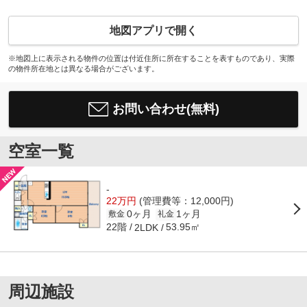
地図アプリで開く
※地図上に表示される物件の位置は付近住所に所在することを表すものであり、実際
の物件所在地とは異なる場合がございます。
お問い合わせ(無料)
空室一覧
-
22万円
(管理費等：12,000円)
0ヶ月
1ヶ月
敷金
礼金
22階
53.95㎡
2LDK
周辺施設