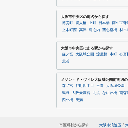
大阪市中央区の町名から探す
博労町
農人橋
上町
日本橋
南久宝寺
上本町西
高津
島之内
西心斎橋
材木
大阪市中央区にある駅から探す
森ノ宮
大阪城公園
淀屋橋
本町
心斎
北浜
メゾン・ド・ヴィレ大阪城公園前周辺の
森ノ宮
谷町四丁目
玉造
大阪城公園
鴫野
大阪天満宮
北浜
なにわ橋
南森
四ツ橋
天満
市区町村から探す
大阪市浪速区
/