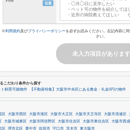
内容
任意
※
利用規約
及び
プライバシーポリシー
を必ずお読みください。左記内容に同
さい。
未入力項目がありま
るこだわり条件から探す
ット飼育可能物件
【不動産特集】大阪市中央区にある敷金・礼金0円の物件
花区
大阪市西区
大阪市港区
大阪市大正区
大阪市天王寺区
大阪市浪速区
区
大阪市城東区
大阪市阿倍野区
大阪市住吉区
大阪市東住吉区
大阪市西
北区
堺市北区
豊中市
吹田市
守口市
茨木市
東大阪市