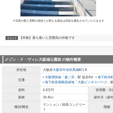
※写真や図と実際の現状とが異なる場合は現状を優先させていただきます
【外観】落ち着いた雰囲気の外観です
コメント
メゾン・ド・ヴィレ大阪城公園前
の物件概要
所在地
大阪府
大阪市中央区
馬場町
1-8
大阪環状線
「
森ノ宮
」駅 徒歩8分
地下鉄谷
交通
地下鉄長堀鶴見緑地
「
大阪ビジネスパーク
」駅
賃料
6.8万円
管理費・共
面積
28.40㎡
築年月（築
マンション / 鉄筋コンクリー
種別/構造
階建
ト