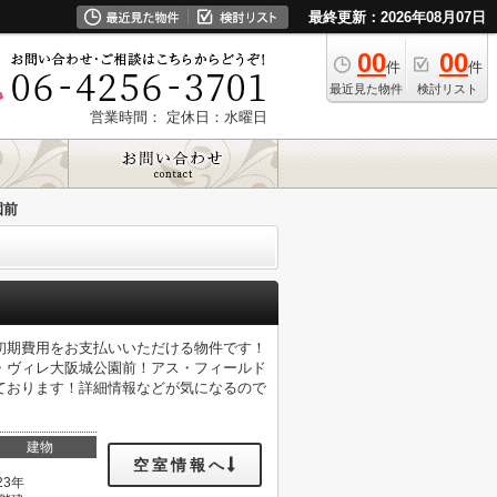
最終更新：2026年08月07日
00
00
件
件
最近見た物件
検討リスト
営業時間：
定休日：水曜日
園前
初期費用をお支払いいただける物件です！
・ヴィレ大阪城公園前！アス・フィールド
ております！詳細情報などが気になるので
建物
空室情報へ
23年