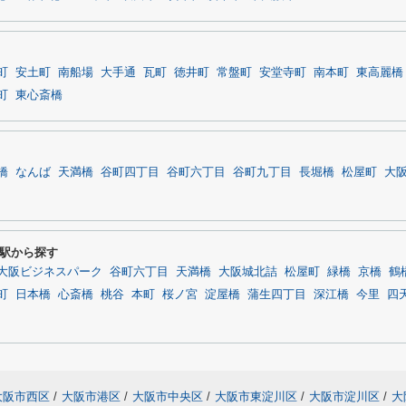
町
安土町
南船場
大手通
瓦町
徳井町
常盤町
安堂寺町
南本町
東高麗橋
町
東心斎橋
橋
なんば
天満橋
谷町四丁目
谷町六丁目
谷町九丁目
長堀橋
松屋町
大
駅から探す
大阪ビジネスパーク
谷町六丁目
天満橋
大阪城北詰
松屋町
緑橋
京橋
鶴
町
日本橋
心斎橋
桃谷
本町
桜ノ宮
淀屋橋
蒲生四丁目
深江橋
今里
四
大阪市西区
/
大阪市港区
/
大阪市中央区
/
大阪市東淀川区
/
大阪市淀川区
/
大