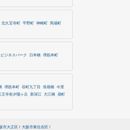
北久宝寺町
平野町
神崎町
馬場町
阪ビジネスパーク
日本橋
堺筋本町
橋
堺筋本町
谷町九丁目
長堀橋
今里
天王寺前夕陽ヶ丘
新深江
大江橋
扇町
阪市大正区
/
大阪市東住吉区
/