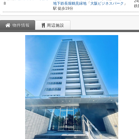
2
8
地下鉄長堀鶴見緑地
「
大阪ビジネスパーク
」
鉄
駅 徒歩19分
物件情報
周辺施設