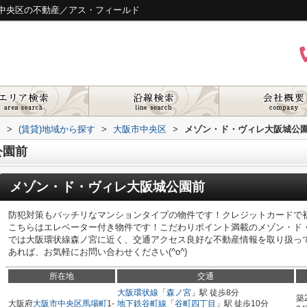
中央区の不動産／アス・フィールド
ド
>
(賃貸)地域から探す
>
大阪市中央区
>
メゾン・ド・ヴィレ大阪城公
公園前
メゾン・ド・ヴィレ大阪城公園前
防犯対策もバッチリなマンションタイプの物件です！クレジットカードで
こちらはエレベーター付き物件です！こだわりポイント満載のメゾン・ド
では大阪環状線森ノ宮に近く、交通アクセス良好な不動産情報を取り扱っ
あれば、お気軽にお問い合わせください(^o^)
所在地
交通
大阪環状線
「
森ノ宮
」駅 徒歩8分
築
大阪府
大阪市中央区
馬場町
1-
地下鉄谷町線
「
谷町四丁目
」駅 徒歩10分