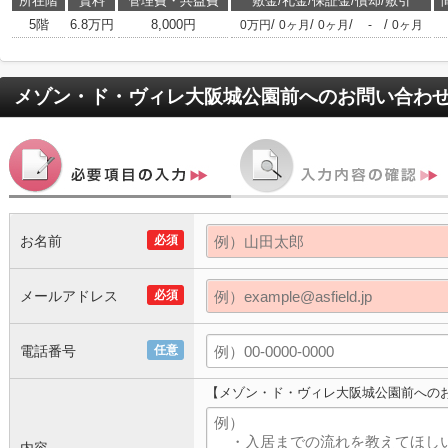
所在階
賃料
管理費・共益費
敷金/礼金/保証金/償却/敷引
5階
6.8万円
8,000円
/
/
/
/
0万円
0ヶ月
0ヶ月
-
0ヶ月
メゾン・ド・ヴィレ大阪城公園前
へのお問い合わ
お名前
必須
メールアドレス
必須
電話番号
任意
【メゾン・ド・ヴィレ大阪城公園前への