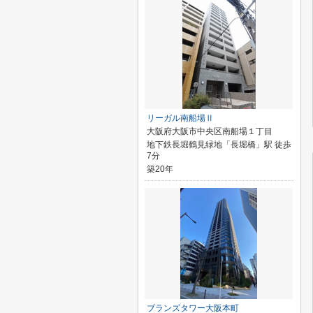
リーガル南船場Ⅱ
大阪府大阪市中央区南船場１丁目
地下鉄長堀鶴見緑地「長堀橋」駅 徒歩
7分
築20年
ブランズタワー大阪本町